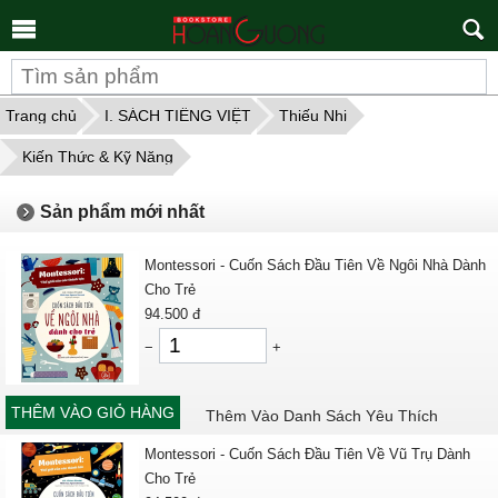
Tìm
kiếm
Trang chủ
I. SÁCH TIẾNG VIỆT
Thiếu Nhi
Kiến Thức & Kỹ Năng
Sản phẩm mới nhất
Montessori - Cuốn Sách Đầu Tiên Về Ngôi Nhà Dành
Cho Trẻ
94.500
đ
−
+
THÊM VÀO GIỎ HÀNG
Thêm Vào Danh Sách Yêu Thích
Montessori - Cuốn Sách Đầu Tiên Về Vũ Trụ Dành
Cho Trẻ