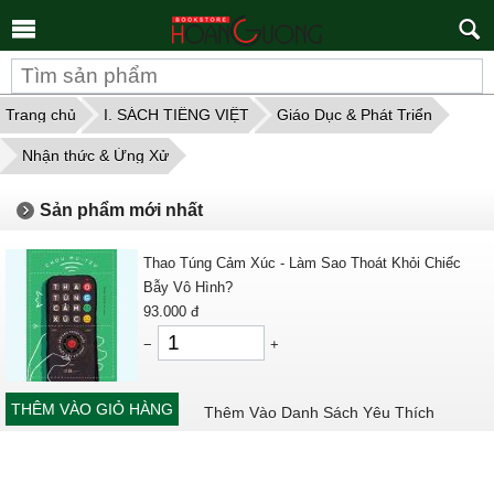
Tìm
kiếm
Trang chủ
I. SÁCH TIẾNG VIỆT
Giáo Dục & Phát Triển
Nhận thức & Ứng Xử
Sản phẩm mới nhất
Thao Túng Cảm Xúc - Làm Sao Thoát Khỏi Chiếc
Bẫy Vô Hình?
93.000
đ
−
+
THÊM VÀO GIỎ HÀNG
Thêm Vào Danh Sách Yêu Thích