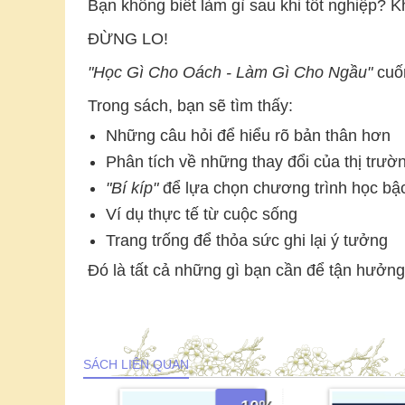
Bạn không biết làm gì sau khi tốt nghiệp? K
ĐỪNG LO!
"Học Gì Cho Oách - Làm Gì Cho Ngầu"
cuốn
Trong sách, bạn sẽ tìm thấy:
Những câu hỏi để hiểu rõ bản thân hơn
Phân tích về những thay đổi của thị trườn
"Bí kíp"
để lựa chọn chương trình học bậ
Ví dụ thực tế từ cuộc sống
Trang trống để thỏa sức ghi lại ý tưởng
Đó là tất cả những gì bạn cần để tận hưởn
SÁCH LIÊN QUAN