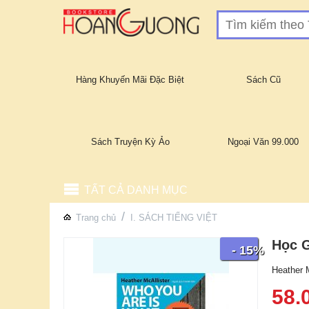
Hàng Khuyến Mãi Đặc Biệt
Sách Cũ
Sách Truyện Kỳ Ảo
Ngoại Văn 99.000
TẤT CẢ DANH MỤC
/
Trang chủ
I. SÁCH TIẾNG VIỆT
Học G
- 15%
Heather M
58.