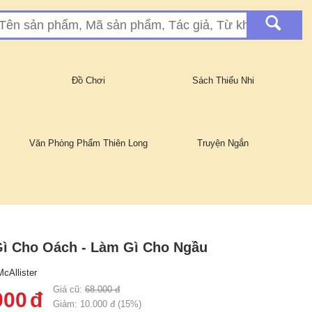
Đồ Chơi
Sách Thiếu Nhi
Văn Phòng Phẩm Thiên Long
Truyện Ngắn
ì Cho Oách - Làm Gì Cho Ngầu
cAllister
Giá cũ:
68.000
đ
000
đ
Giảm:
10.000
đ (
15
%)