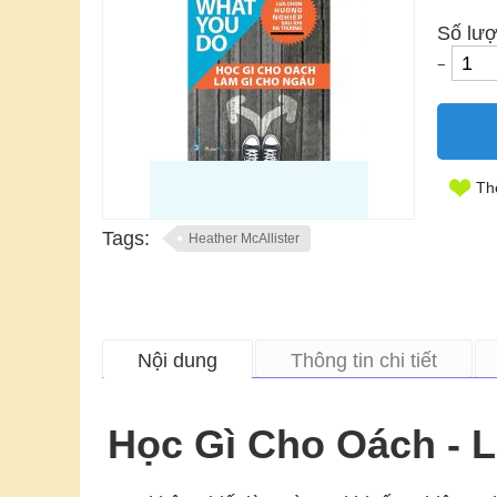
Số lượ
−
Th
Tags:
Heather McAllister
Nội dung
Thông tin chi tiết
Học Gì Cho Oách - 