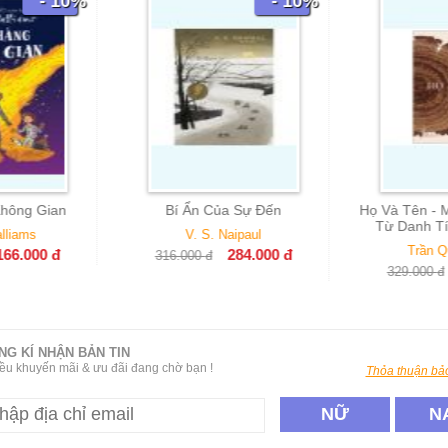
- 10%
- 10%
Của Sự Đến
Họ Và Tên - Một Lịch Sử Nhìn
Tay 
Từ Danh Tính Người Việt
. Naipaul
Trần Quang Đức
284.000
đ
đ
195.00
296.000
đ
329.000
đ
NG KÍ NHẬN BẢN TIN
ều khuyến mãi & ưu đãi đang chờ bạn !
Thỏa thuận bảo
NỮ
N