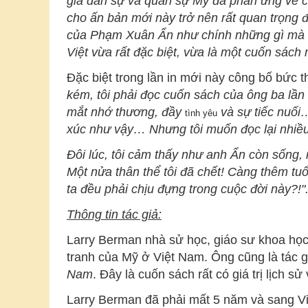
giả dân sự và quân sự Mỹ đã phản ứng về c
cho ấn bản mới này trở nên rất quan trọng 
của Phạm Xuân Ẩn như chính những gì mà ông
Việt vừa rất đặc biệt, vừa là một cuốn sách
Đặc biệt trong lần in mới này công bố bức
kém, tôi phải đọc cuốn sách của ông ba lần
mắt nhớ thương, đầy
và sự tiếc nuối…
tình yêu
xúc như vậy… Nhưng tôi muốn đọc lại nhiều 
Đôi lúc, tôi cảm thấy như anh Ẩn còn sống, 
Một nửa thân thể tôi đã chết! Càng thêm tuổ
ta đều phải chịu đựng trong cuộc đời này?!"
Thông tin tác giả:
Larry Berman nhà sử học, giáo sư khoa học c
tranh của Mỹ ở Việt Nam. Ông cũng là tác g
Nam
. Đây là cuốn sách rất có giá trị lịch 
Larry Berman đã phải mất 5 năm và sang Việ