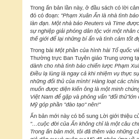
Trong ấn bản lần này, ở đầu sách có lời c
đó có đoạn:
"
Phạm Xuân Ẩn là nhà tình báo 
làn đạn. Một nhà báo Reuters và Time được 
sự nghiệp giải phóng dân tộc với một nhân 
thế giới để lại những bí ẩn và tình cảm tốt
Trong bài
Một phần của hình hài Tổ quốc
vi
Thường trực Ban Tuyên giáo Trung ương tạ
dành cho nhà tình báo chiến lược Phạm Xuân
Điều lạ lùng là ngay cả khi nhiệm vụ thực
những đối thủ của mình! Hàng loạt các chí
muốn được diện kiến ông là một minh chứng
Việt Nam để gặp và phỏng vấn "đối thủ"lớ
Mỹ góp phần "đào tạo" nên!"
Ấn bản mới này có bổ sung Lời giới thiệu c
"…
cuộc đời của Ẩn không chỉ là một câu ch
Trong ấn bản mới, tôi đã thêm vào những câ