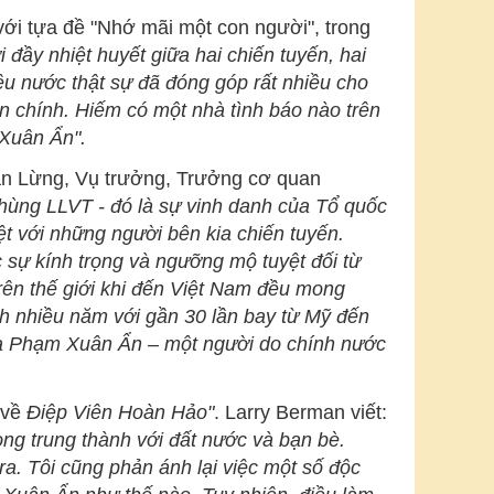
ới tựa đề "Nhớ mãi một con người", trong
đầy nhiệt huyết giữa hai chiến tuyến, hai
êu nước thật sự đã đóng góp rất nhiều cho
n chính. Hiếm có một nhà tình báo nào trên
 Xuân Ẩn".
ăn Lừng, Vụ trưởng, Trưởng cơ quan
hùng LLVT - đó là sự vinh danh của Tổ quốc
t với những người bên kia chiến tuyến.
sự kính trọng và ngưỡng mộ tuyệt đối từ
rên thế giới khi đến Việt Nam đều mong
h nhiều năm với gần 30 lần bay từ Mỹ đến
ủa Phạm Xuân Ẩn – một người do chính nước
 về
Điệp Viên Hoàn Hảo
"
. Larry Berman viết:
ng trung thành với đất nước và bạn bè.
a. Tôi cũng phản ánh lại việc một số độc