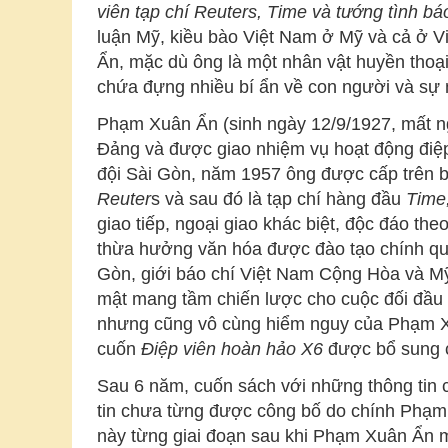
viên tạp chí Reuters, Time và tướng tình b
luận Mỹ, kiều bào Việt Nam ở Mỹ và cả ở Vi
Ẩn, mặc dù ông là một nhân vật huyền thoại
chứa đựng nhiều bí ẩn về con người và sự n
Phạm Xuân Ẩn (sinh ngày 12/9/1927, mất n
Đảng và được giao nhiệm vụ hoạt động điệp
đội Sài Gòn, năm 1957 ông được cấp trên b
Reuter
s và sau đó là tạp chí hàng đầu
Time
giao tiếp, ngoại giao khác biệt, độc đáo th
thừa hưởng văn hóa được đào tạo chính qui 
Gòn, giới báo chí Việt Nam Cộng Hòa và Mỹ
mật mang tầm chiến lược cho cuộc đối đầu 
nhưng cũng vô cùng hiểm nguy của Phạm Xuâ
cuốn
Điệp viên hoàn hảo X6
được bổ sung 
Sau 6 năm, cuốn sách với những thông tin có
tin chưa từng được công bố do chính Phạm X
này từng giai đoạn sau khi Phạm Xuân Ẩn m