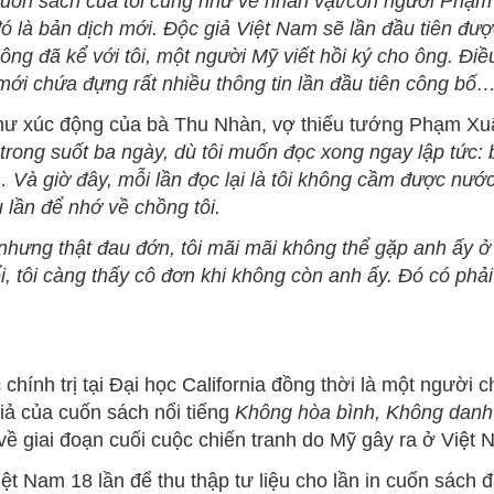
uốn sách của tôi cũng như về nhân vật/con người Phạm 
đó là bản dịch mới. Độc giả Việt Nam sẽ lần đầu tiên đư
 đã kể với tôi, một người Mỹ viết hồi ký cho ông. Điều
 mới chứa đựng rất nhiều thông tin lần đầu tiên công bố…
 thư xúc động của bà Thu Nhàn, vợ thiếu tướng Phạm Xu
 trong suốt ba ngày, dù tôi muốn đọc xong ngay lập tức
 Và giờ đây, mỗi lần đọc lại là tôi không cầm được nước
lần để nhớ về chồng tôi.
nhưng thật đau đớn, tôi mãi mãi không thể gặp anh ấy ở
i, tôi càng thấy cô đơn khi không còn anh ấy. Đó có phả
.
hính trị tại Đại học California đồng thời là một người 
iả của cuốn sách nổi tiếng
Không hòa bình, Không danh d
sử về giai đoạn cuối cuộc chiến tranh do Mỹ gây ra ở Việt 
t Nam 18 lần để thu thập tư liệu cho lần in cuốn sách 