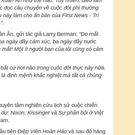
Xuân Ẩn như thế nào. Tuy nhiên, điều làm
ợc đọc câu chuyện về cuộc đời phi thường
 này làm cho ấn bản của First News - Trí
"
.
ân Ẩn, gửi tác giả Larry Berman:
"
Do mắt
: ba ngày đầy cảm xúc, ba ngày đầy nước
 mắt! Một ít người bạn của tôi cũng có cảm
 bất cứ nơi nào trong cuộc đời thực này nữa.
i là định mệnh khắc nghiệt mà tất cả chúng
chuyên tâm nghiên cứu lịch sử cuộc chiến
ự: Nixon, Kissinger và Sự phản bội ở Việt
Nam.
đầu tiên
Điệp Viên Hoàn Hảo
và sau đó hàng