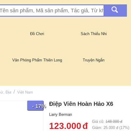
Đồ Chơi
Sách Thiếu Nhi
Văn Phòng Phẩm Thiên Long
Truyện Ngắn
/
Sử, Địa
Việt Nam
Điệp Viên Hoàn Hảo X6
- 17%
Larry Berman
Giá cũ:
148.000
đ
123.000
đ
Giảm:
25.000
đ (
17
%)