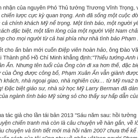
ảm nhận của nguyên Phó Thủ tướng Trương Vĩnh Trọng, v
chiến lược cực kỳ quan trọng. Anh đã sống một cuộc đời 
cả chính khách Mỹ nể trọng. Một tình báo, một người y
cách đặc biệt, một tấm lòng của một người Việt Nam châ
 đẹp cho mọi người từ cả hai phía như nhà tình báo Phạm
ết cho ấn bản mới cuốn
Điệp viên hoàn hảo
, ông Đào V
i Thành phố Hồ Chí Minh khẳng định:
"
Thiếu tướng-Anh 
 Ẩn. Nhưng tên tuổi của Ông còn đi xa hơn thế, đặc biệ
 sự của Ông được công bố, Phạm Xuân Ẩn vẫn giành được 
nh khách, nhà ngoại giao, nhà nghiên cứu… từ Mỹ nva2 t
! Đặc biệt giáo sư, nhà sử học Mỹ Larry Berman đã dàn
n của ngành tình báo Mỹ sừng sỏ cho thấy sự hấp dẫn c
ủa tác giả cho lần tái bản 2013 "Sáu năm sau: hồi tưởng
uyện chiến tranh mà còn là câu chuyện về hàn gắn, về lò
u chuyện và tình tiết mới mà hồi năm 2007 chưa thể kể r