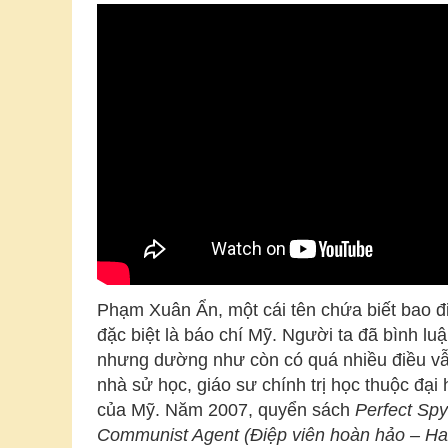
Phạm Xuân Ẩn, một cái tên chứa biết bao điề
đặc biệt là báo chí Mỹ. Người ta đã bình luậ
nhưng dường như còn có quá nhiều điều vẫ
nhà sử học, giáo sư chính trị học thuộc đạ
của Mỹ. Năm 2007, quyển sách
Perfect Spy
Communist Agent (Điệp viên hoàn hảo – Hai