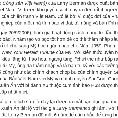
áo Cộng sản Việt Nam))
của Larry Berman được xuất bản 
ệt Nam. Vì trước khi quyển sách này ra đời, rất ít ngườ
 của chiến tranh Việt Nam. Có lẽ bởi vì cuộc đời của 
ghiệp của một nhà tình báo vĩ đại, tài năng và bản lĩnh
gày 20/9/2006) tham gia hoạt động cách mạng từ đầu t
 báo. Nhằm tạo vỏ bọc tốt hơn để có thể thâm nhập sâ
ố trí cho sang Mỹ học ngành báo chí. Năm 1959, Phạm 
, New York Herald Tribune
của Mỹ. Với kiến thức uyên bá
eo kiểu lãng tử, hào hoa, ngang tàng, "chửi thề như bắp 
từ Mỹ, ông đã thâm nhập và là bạn tri kỷ với các tướng 
 cũng như các chính khách chóp bu của chính quyền Sài
của Bắc Việt Nam với Mỹ và chính quyền Sài Gòn. Cuộc 
n Ẩn với bí danh X6 thuộc cụm tình báo H63 được thể 
cập nhật mới.
 giá trị lịch sử giờ đây lại được ra mắt bạn đọc qua mộ
uân Ẩn tiết lộ với tác giả
Larry Berman
có ghi âm. Với 
ất, Larry Berman đã mất 6 năm để cân nhắc để từng bư