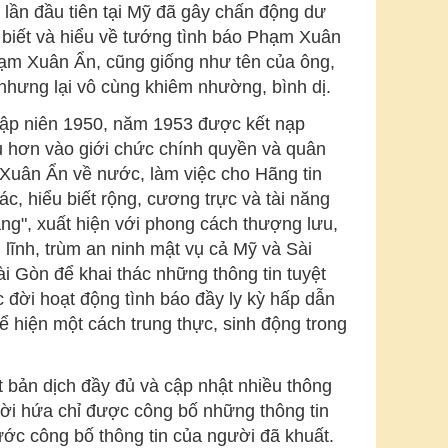
lần đầu tiên tại Mỹ đã gây chấn động dư
i biết và hiểu về tướng tình báo Phạm Xuân
Phạm Xuân Ẩn, cũng giống như tên của ông,
 nhưng lại vô cùng khiêm nhường, bình dị.
hập niên 1950, năm 1953 được kết nạp
u hơn vào giới chức chính quyền và quân
Xuân Ẩn về nước, làm việc cho Hãng tin
c, hiểu biết rộng, cương trực và tài năng
rang", xuất hiện với phong cách thượng lưu,
lĩnh, trùm an ninh mật vụ cả Mỹ và Sài
 Gòn để khai thác những thông tin tuyệt
đời hoạt động tình báo đầy ly kỳ hấp dẫn
hiện một cách trung thực, sinh động trong
t bản dịch đầy đủ và cập nhật nhiều thông
lời hứa chỉ được công bố những thông tin
ớc công bố thông tin của người đã khuất.