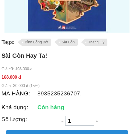
Tags:
Bình Bồng Bột
Sài Gòn
Thăng Fly
Sài Gòn Hay Ta!
Giá cũ:
198.000
đ
168.000
đ
Giảm:
30.000
đ (
15
%)
MÃ HÀNG:
8935235236707.
Khả dụng:
Còn hàng
Số lượng:
−
+