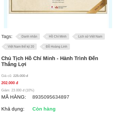
Tags:
Danh nhân
Hồ Chí Minh
Lịch sử Việt Nam
Việt Nam thế kỷ 20
Đỗ Hoàng Linh
Chủ Tịch Hồ Chí Minh - Hành Trình Đến
Thắng Lợi
Giá cũ:
225.000
đ
202.000
đ
Giảm:
23.000
đ (
10
%)
MÃ HÀNG:
8935095634897
Khả dụng:
Còn hàng