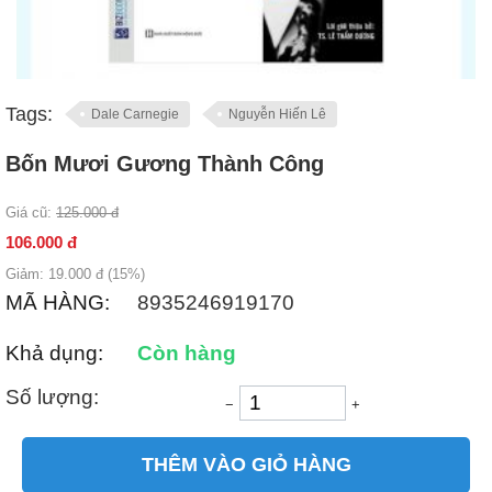
Tags:
Dale Carnegie
Nguyễn Hiến Lê
Bốn Mươi Gương Thành Công
Giá cũ:
125.000
đ
106.000
đ
Giảm:
19.000
đ (
15
%)
MÃ HÀNG:
8935246919170
Khả dụng:
Còn hàng
Số lượng:
−
+
THÊM VÀO GIỎ HÀNG