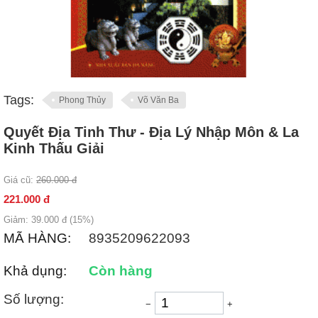
Tags:
Phong Thủy
Võ Văn Ba
Quyết Địa Tinh Thư - Địa Lý Nhập Môn & La
Kinh Thấu Giải
Giá cũ:
260.000
đ
221.000
đ
Giảm:
39.000
đ (
15
%)
MÃ HÀNG:
8935209622093
Khả dụng:
Còn hàng
Số lượng:
−
+