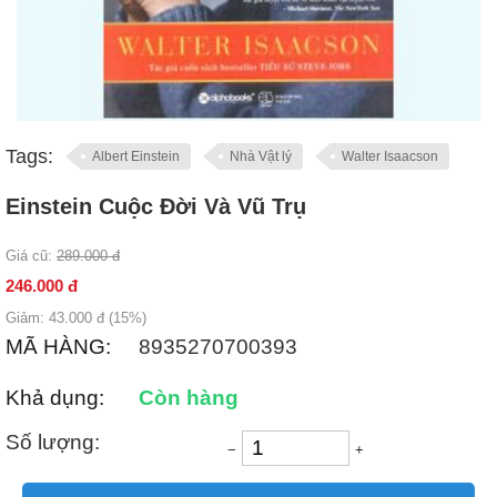
Tags:
Albert Einstein
Nhà Vật lý
Walter Isaacson
Einstein Cuộc Đời Và Vũ Trụ
Giá cũ:
289.000
đ
246.000
đ
Giảm:
43.000
đ (
15
%)
MÃ HÀNG:
8935270700393
Khả dụng:
Còn hàng
Số lượng:
−
+