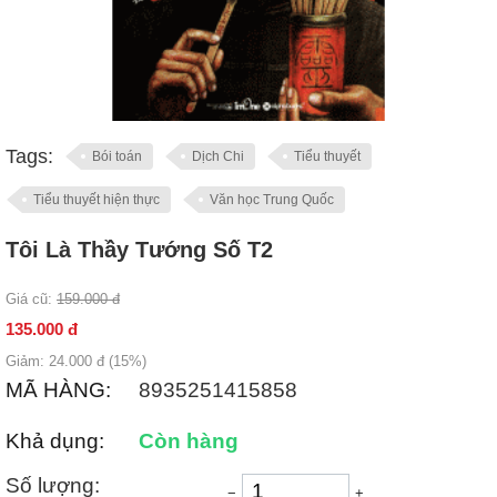
Tags:
Bói toán
Dịch Chi
Tiểu thuyết
Tiểu thuyết hiện thực
Văn học Trung Quốc
Tôi Là Thầy Tướng Số T2
Giá cũ:
159.000
đ
135.000
đ
Giảm:
24.000
đ (
15
%)
MÃ HÀNG:
8935251415858
Khả dụng:
Còn hàng
Số lượng:
−
+