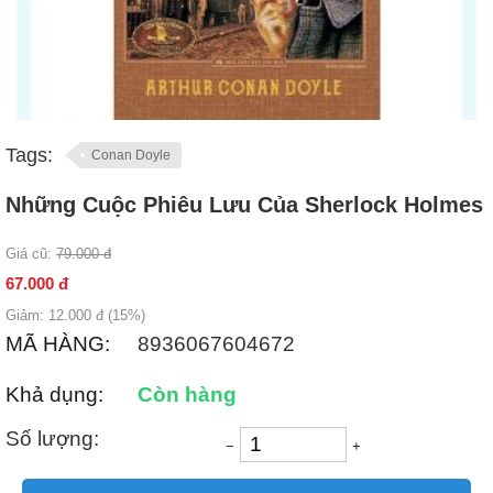
Tags:
Conan Doyle
Những Cuộc Phiêu Lưu Của Sherlock Holmes
Giá cũ:
79.000
đ
67.000
đ
Giảm:
12.000
đ (
15
%)
MÃ HÀNG:
8936067604672
Khả dụng:
Còn hàng
Số lượng:
−
+