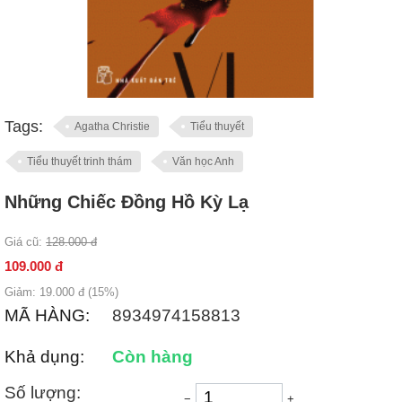
Tags:
Agatha Christie
Tiểu thuyết
Tiểu thuyết trinh thám
Văn học Anh
Những Chiếc Đồng Hồ Kỳ Lạ
Giá cũ:
128.000
đ
109.000
đ
Giảm:
19.000
đ (
15
%)
MÃ HÀNG:
8934974158813
Khả dụng:
Còn hàng
Số lượng:
−
+