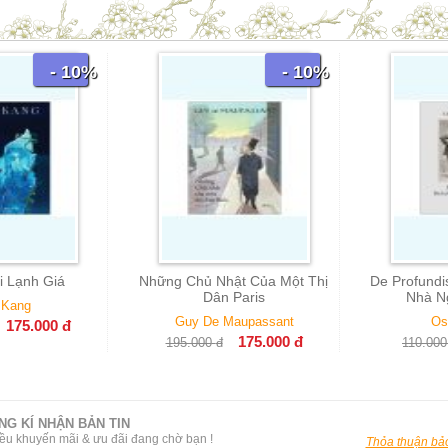
- 10%
- 10%
i Lạnh Giá
Những Chủ Nhật Của Một Thị
De Profundi
Dân Paris
Nhà N
 Kang
Guy De Maupassant
Os
175.000
đ
175.000
đ
195.000
đ
110.000
NG KÍ NHẬN BẢN TIN
ều khuyến mãi & ưu đãi đang chờ bạn !
Thỏa thuận bảo