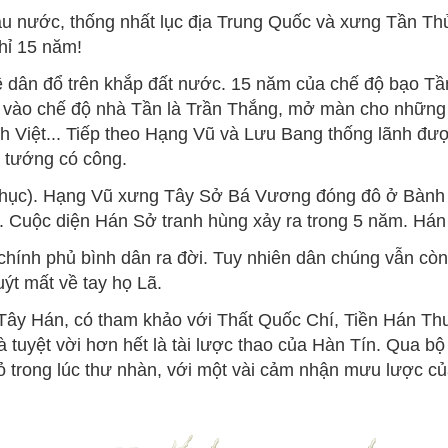
 nước, thống nhất lục địa Trung Quốc và xưng Tần Th
chỉ 15 năm!
dân đổ trên khắp đất nước. 15 năm của chế độ bạo Tần
m vào chế độ nhà Tần là Trần Thắng, mở màn cho những 
Việt... Tiếp theo Hạng Vũ và Lưu Bang thống lãnh được
 tướng có công.
hục). Hạng Vũ xưng Tây Sở Bá Vương đóng đô ở Bành 
 Cuộc diện Hán Sở tranh hùng xảy ra trong 5 năm. Hán 
 chính phủ bình dân ra đời. Tuy nhiên dân chúng vẫn cò
ýt mất về tay họ Lã.
Tây Hán, có tham khảo với Thất Quốc Chí, Tiền Hán Th
Và tuyệt vời hơn hết là tài lược thao của Hàn Tín. Qua 
ỏ trong lúc thư nhàn, với một vài cảm nhận mưu lược c