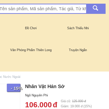
Đồ Chơi
Sách Thiếu Nhi
Văn Phòng Phẩm Thiên Long
Truyện Ngắn
ọc Nước Ngoài
Nhân Vật Hán Sở
- 15%
Ngô Nguyên Phi
Giá cũ:
125.000
đ
106.000
đ
Giảm:
19.000
đ (
15
%)