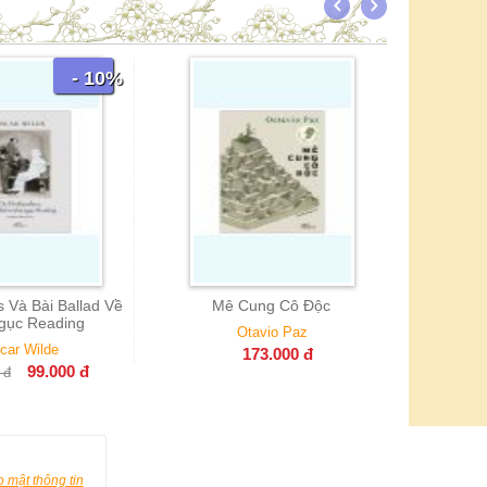
- 10%
Tu
Pa
112.0
s Và Bài Ballad Về
Mê Cung Cô Độc
gục Reading
Otavio Paz
car Wilde
173.000
đ
99.000
đ
đ
 mật thông tin