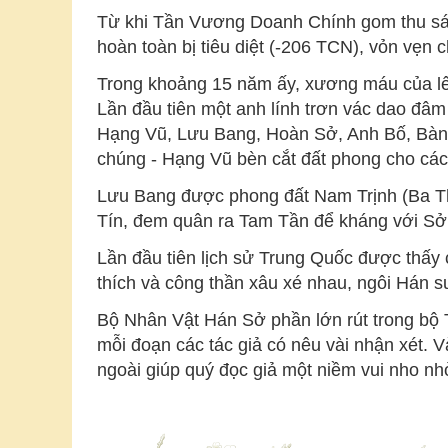
Từ khi Tần Vương Doanh Chính gom thu sáu
hoàn toàn bị tiêu diệt (-206 TCN), vỏn vẹn 
Trong khoảng 15 năm ấy, xương máu của lê 
Lần đầu tiên một anh lính trơn vác dao đâ
Hạng Vũ, Lưu Bang, Hoàn Sở, Anh Bố, Bành 
chúng - Hạng Vũ bèn cắt đất phong cho các
Lưu Bang được phong đất Nam Trịnh (Ba T
Tín, đem quân ra Tam Tần để kháng với Sở.
Lần đầu tiên lịch sử Trung Quốc được thấy
thích và công thần xâu xé nhau, ngôi Hán su
Bộ Nhân Vật Hán Sở phần lớn rút trong bộ 
mỗi đoạn các tác giả có nêu vài nhận xét. 
ngoài giúp quý đọc giả một niềm vui nho nh