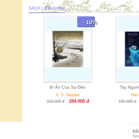
SÁCH LIÊN QUAN
- 10%
- 10%
u Nằm Trong
Bí Ẩn Của Sự Đến
Tay Ngườ
iện
V. S. Naipaul
Han
chiko
284.000
đ
316.000
đ
195.000
đ
52.000
đ
ĐĂ
Nhi