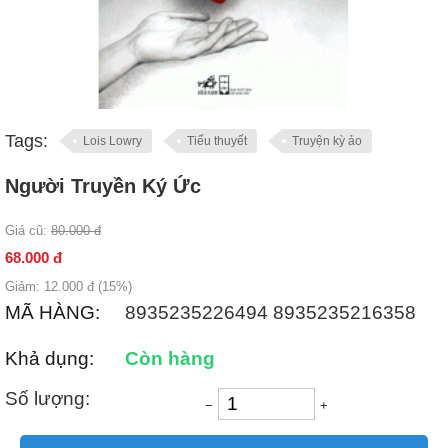
Tags:
Lois Lowry
Tiểu thuyết
Truyện kỳ ảo
Người Truyền Ký Ức
Giá cũ:
80.000
đ
68.000
đ
Giảm:
12.000
đ (
15
%)
MÃ HÀNG:
8935235226494 8935235216358
Khả dụng:
Còn hàng
Số lượng:
−
+