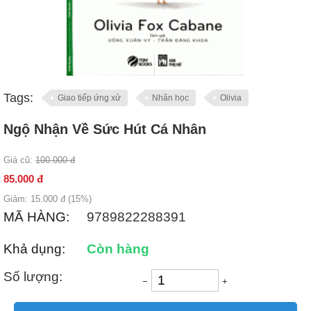
Tags:
Giao tiếp ứng xử
Nhân học
Olivia
Ngộ Nhận Về Sức Hút Cá Nhân
Giá cũ:
100.000
đ
85.000
đ
Giảm:
15.000
đ (
15
%)
MÃ HÀNG:
9789822288391
Khả dụng:
Còn hàng
Số lượng:
−
+