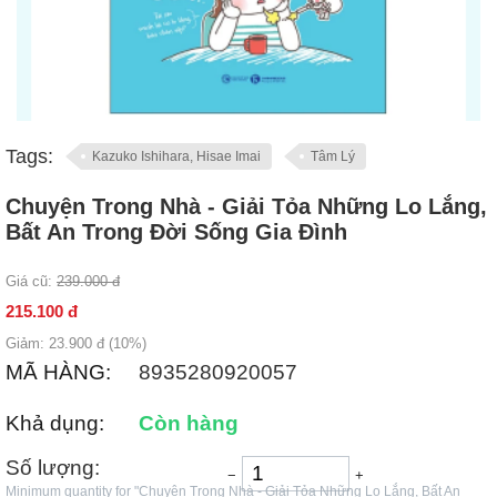
Tags:
Kazuko Ishihara, Hisae Imai
Tâm Lý
Chuyện Trong Nhà - Giải Tỏa Những Lo Lắng,
Bất An Trong Đời Sống Gia Đình
Giá cũ:
239.000
đ
215.100
đ
Giảm:
23.900
đ (
10
%)
MÃ HÀNG:
8935280920057
Khả dụng:
Còn hàng
Số lượng:
−
+
Minimum quantity for "Chuyện Trong Nhà - Giải Tỏa Những Lo Lắng, Bất An