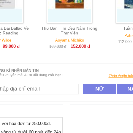
à Bài Ballad Về
Thứ Bạn Tìm Đều Nằm Trong
Tuần
c Reading
Thư Viện
Patr
 Wilde
Aoyama Michiko
112.000
99.000
đ
152.000
đ
169.000
đ
NG KÍ NHẬN BẢN TIN
ều khuyến mãi & ưu đãi đang chờ bạn !
Thỏa thuận bảo
NỮ
N
c với hóa đơn từ 250.000đ.
 vòng từ dưới 60 phút đến 24h