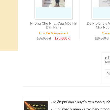
Lạnh Giá
Những Chủ Nhật Của Một Thị
De Profundis V
Dân Paris
Nhà Ngụ
ang
Guy De Maupassant
Oscar
75.000
đ
175.000
đ
195.000
đ
110.000
đ
ĐĂ
Nhi
- Miễn phí vận chuyển trên toàn quố
- Quý khách nhận được hàng trong