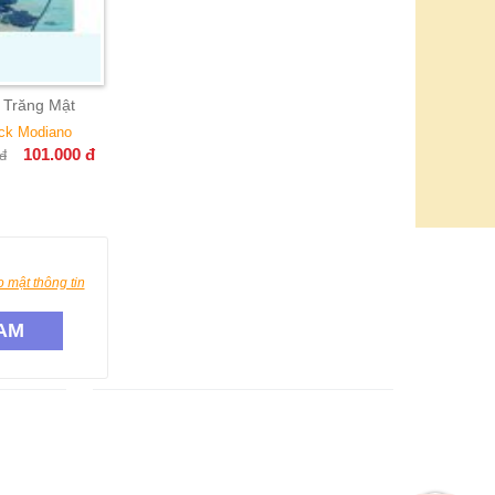
 Trăng Mật
ick Modiano
101.000
đ
đ
 mật thông tin
AM