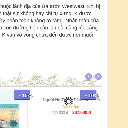
thuộc lãnh địa của Bá tước Westwest. Khi bị
n thật sự không hay chỉ tự xưng, K được
 này hoàn toàn không rõ ràng. Nhân thân của
n con đường tiếp cận lâu đài càng lúc càng
ẩn, K vẫn vô vọng chưa đến được nơi muốn
- 10%
- 10%
Người Họ Tư Vũ Đều Phải Chết
Mê
Albert Tam
207.000
đ
230.000
đ