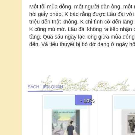
Một tối mùa đông, một người đàn ông, một n
hỏi giấy phép, K bảo rằng được Lâu đài vời
triệu đến thật không, K chỉ tình cờ đến làn
K cũng mù mờ. Lâu đài không ra tiếp nhận c
tăng. Qua sáu ngày lạc lõng giữa mùa đông 
đến. Và tiểu thuyết bị bỏ dở dang ở ngày h
SÁCH LIÊN QUAN
- 10%
- 10%