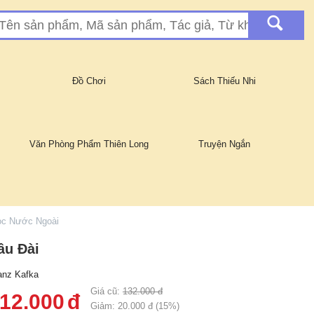
Đồ Chơi
Sách Thiếu Nhi
Văn Phòng Phẩm Thiên Long
Truyện Ngắn
ọc Nước Ngoài
âu Đài
anz Kafka
Giá cũ:
132.000
đ
12.000
đ
Giảm:
20.000
đ (
15
%)