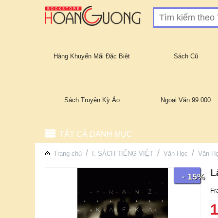
Hàng Khuyến Mãi Đặc Biệt
Sách Cũ
Sách Truyện Kỳ Ảo
Ngoại Văn 99.000
TẤT CẢ DANH MỤC
/
/
/
Trang chủ
I. SÁCH TIẾNG VIỆT
Văn Học
Văn H
L
- 15%
Fr
1