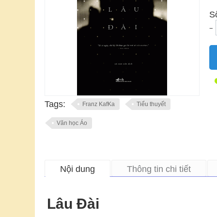
S
−
Tags:
Franz KafKa
Tiểu thuyết
Văn học Áo
Nội dung
Thông tin chi tiết
Lâu Đài