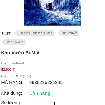
Tags:
Frances Hodgson Burnett
Tiểu thuyết
Văn học Anh
Khu Vườn Bí Mật
Giá cũ:
96.000
đ
82.000
đ
Giảm:
14.000
đ (
15
%)
MÃ HÀNG:
8935235221345
Khả dụng:
Còn hàng
Số lượng:
−
+