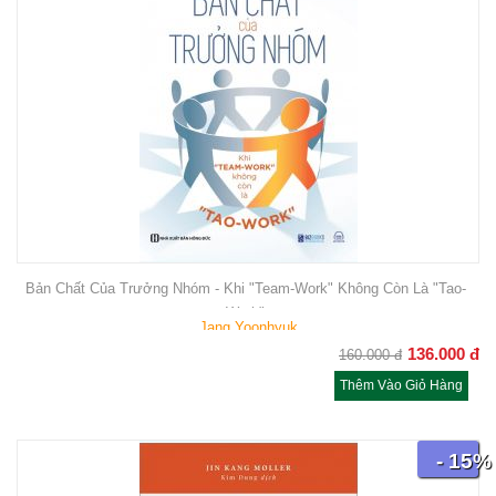
Bản Chất Của Trưởng Nhóm - Khi "Team-Work" Không Còn Là "Tao-
Work"
Jang Yoonhyuk
136.000
đ
160.000
đ
Thêm Vào Giỏ Hàng
- 15%