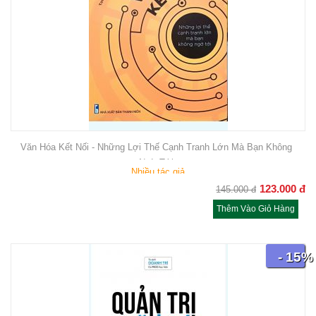
Văn Hóa Kết Nối - Những Lợi Thế Cạnh Tranh Lớn Mà Bạn Không
Ngờ Tới
Nhiều tác giả
123.000
đ
145.000
đ
Thêm Vào Giỏ Hàng
- 15%