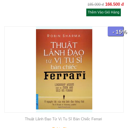
166.500
đ
185.000
đ
Thêm Vào Giỏ Hàng
- 15%
Thuật Lãnh Đạo Từ Vị Tu Sĩ Bán Chiếc Ferrari