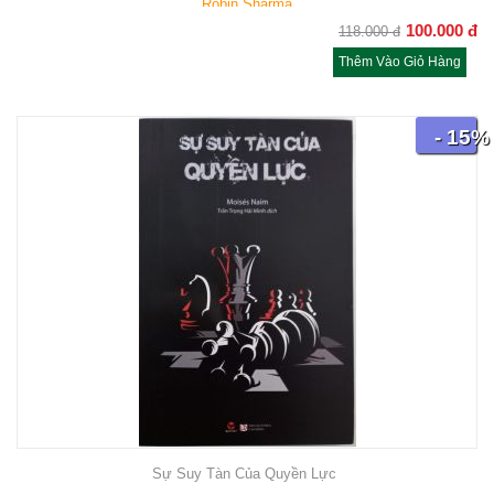
Robin Sharma
100.000
đ
118.000
đ
Thêm Vào Giỏ Hàng
- 15%
Sự Suy Tàn Của Quyền Lực