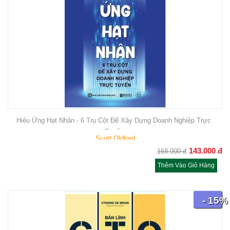
Hiệu Ứng Hạt Nhân - 6 Trụ Cột Để Xây Dựng Doanh Nghiệp Trực
Tuyến
Scott Oldford
143.000
đ
168.000
đ
Thêm Vào Giỏ Hàng
- 15%