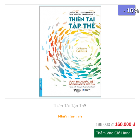
- 15%
Thiên Tài Tập Thể
Nhiều tác giả
168.000
đ
198.000
đ
Thêm Vào Giỏ Hàng