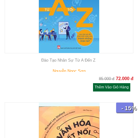
Đào Tạo Nhân Sự Từ A Đến Z
Nguyễn Ngọc Sơn
72.000
đ
85.000
đ
Thêm Vào Giỏ Hàng
- 15%