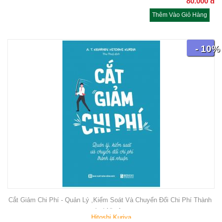
80.000
đ
Thêm Vào Giỏ Hàng
- 10%
Cắt Giảm Chi Phí - Quản Lý ,Kiểm Soát Và Chuyển Đổi Chi Phí Thành
Lợi Nhuận
Hitoshi Kuriya