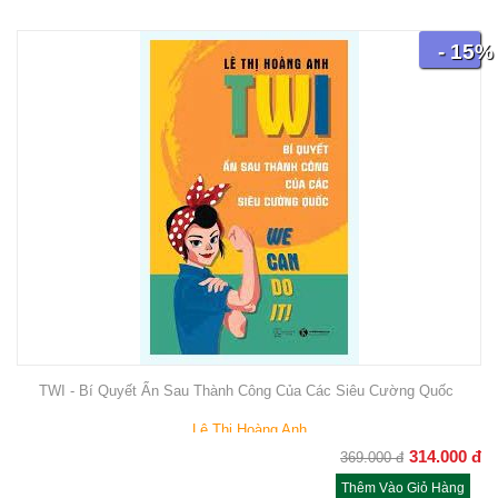
- 15%
TWI - Bí Quyết Ẩn Sau Thành Công Của Các Siêu Cường Quốc
Lê Thị Hoàng Anh
314.000
đ
369.000
đ
Thêm Vào Giỏ Hàng