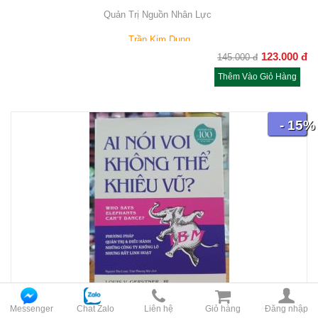
Quản Trị Nguồn Nhân Lực
Trần Kim Dung
123.000
đ
145.000
đ
Thêm Vào Giỏ Hàng
- 15%
Messenger
Chat Zalo
Liên hệ
Giỏ hàng
Đăng nhập