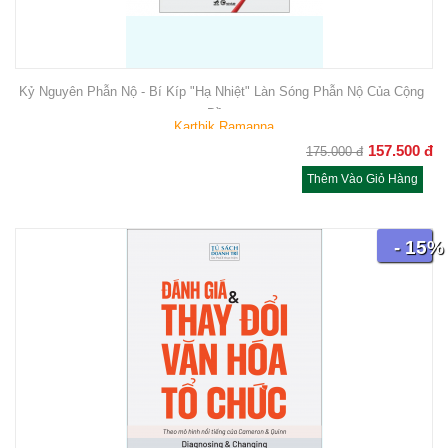
Kỷ Nguyên Phẫn Nộ - Bí Kíp "Hạ Nhiệt" Làn Sóng Phẫn Nộ Của Cộng
Đồng
Karthik Ramanna
157.500
đ
175.000
đ
Thêm Vào Giỏ Hàng
- 15%