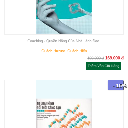
Coaching - Quyền Năng Của Nhà Lãnh Đạo
Quách Hương, Quách Hiến
169.000
đ
199.000
đ
Thêm Vào Giỏ Hàng
- 15%