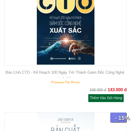
Bản Lĩnh CTO - Kế Hoạch 100 Ngày Trở Thành Giám Đốc Công Nghệ
Xuất Sắc
Etienne De Bruin
143.000
đ
168.000
đ
Thêm Vào Giỏ Hàng
- 15%