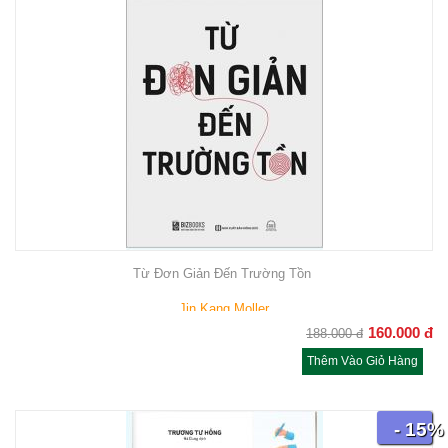
Từ Đơn Giản Đến Trường Tồn
Jin Kang Moller
160.000
đ
188.000
đ
Thêm Vào Giỏ Hàng
- 15%