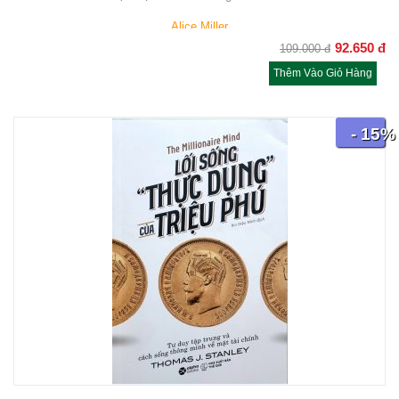
Alice Miller
92.650
đ
109.000
đ
Thêm Vào Giỏ Hàng
- 15%