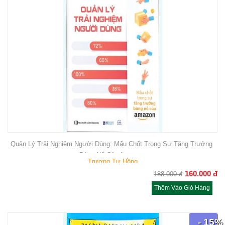
Quản Lý Trải Nghiệm Người Dùng: Mấu Chốt Trong Sự Tăng Trưởng
Bùng Nổ Của Amazon
Trương Tư Hồng
160.000
đ
188.000
đ
Thêm Vào Giỏ Hàng
- 15%