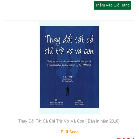
Thêm Vào Giỏ Hàng
Thay Đổi Tất Cả Chỉ Trừ Vợ Và Con ( Bản in năm 2010)
E Ji Sung