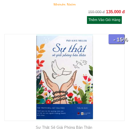
Moisés Naím
135.000
đ
159.000
đ
Thêm Vào Giỏ Hàng
- 15%
Sự Thật Sẽ Giải Phóng Bản Thân