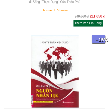
Lối Sống "Thực Dụng" Của Triệu Phú
Thomas J. Stanley
211.650
đ
249.000
đ
Thêm Vào Giỏ Hàng
- 15%