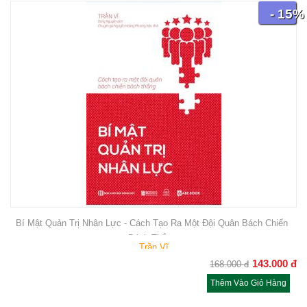
- 15%
Bí Mật Quản Trị Nhân Lực - Cách Tạo Ra Một Đội Quân Bách Chiến
Bách Thắng
Trần Vĩ
143.000
đ
168.000
đ
Thêm Vào Giỏ Hàng