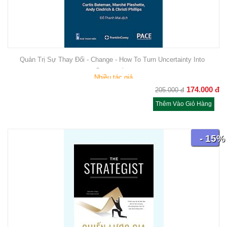
Quản Trị Sự Thay Đổi - Change - How To Turn Uncertainty Into
Opportunity
Nhiều tác giả
174.000
đ
205.000
đ
Thêm Vào Giỏ Hàng
- 15%