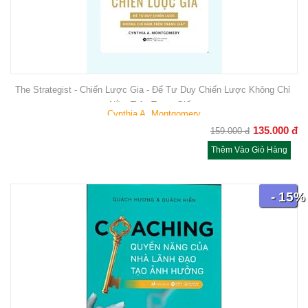
The Strategist - Chiến Lược Gia - Để Tư Duy Chiến Lược Không Chỉ
Nằm Trên Trang Giấy
Cynthia A. Montgomery
135.000
đ
159.000
đ
Thêm Vào Giỏ Hàng
- 15%