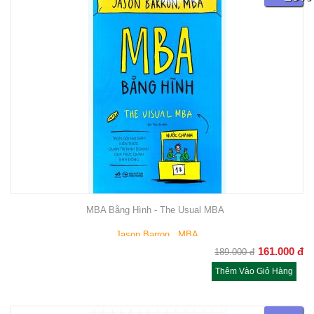
MBA Bằng Hình - The Usual MBA
Jason Barron , MBA
161.000
đ
189.000
đ
Thêm Vào Giỏ Hàng