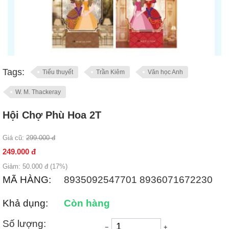
Tags:
Tiểu thuyết
Trần Kiêm
Văn học Anh
W. M. Thackeray
Hội Chợ Phù Hoa 2T
Giá cũ:
299.000
đ
249.000
đ
Giảm:
50.000
đ (
17
%)
MÃ HÀNG:
8935092547701 8936071672230
Khả dụng:
Còn hàng
Số lượng:
−
+