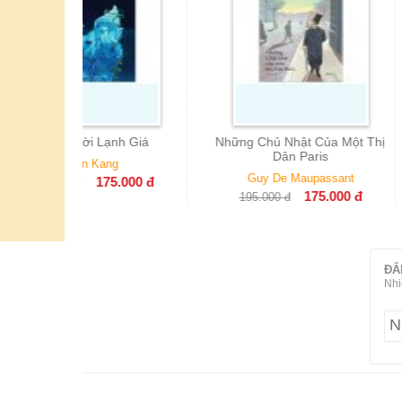
Lạnh Giá
Những Chủ Nhật Của Một Thị
De Profundis 
Dân Paris
Nhà Ngụ
ang
Guy De Maupassant
Osca
75.000
đ
175.000
đ
195.000
đ
110.000
đ
ĐĂ
Nhi