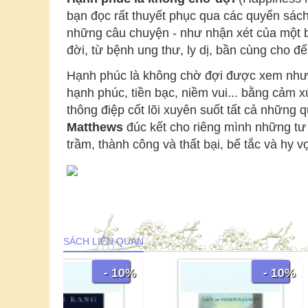
bạn đọc rất thuyết phục qua các quyển sách 
những câu chuyện - như nhận xét của một b
đời, từ bệnh ung thư, ly dị, bần cùng cho đ
Hạnh phúc là không chờ đợi được xem như c
hạnh phúc, tiền bạc, niềm vui... bằng cảm x
thông điệp cốt lõi xuyên suốt tất cả những
Matthews
đúc kết cho riêng mình những tư 
trầm, thành công và thất bại, bế tắc và hy 
SÁCH LIÊN QUAN
- 10%
- 10%