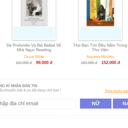
Và Bài Ballad Về
Thứ Bạn Tìm Đều Nằm Trong
Người Họ Tư
c Reading
Thư Viện
A
r Wilde
Aoyama Michiko
230.000
99.000
đ
152.000
đ
169.000
đ
NG KÍ NHẬN BẢN TIN
ều khuyến mãi & ưu đãi đang chờ bạn !
Thỏa thuận bảo
NỮ
N