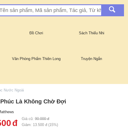
Đồ Chơi
Sách Thiếu Nhi
Văn Phòng Phẩm Thiên Long
Truyện Ngắn
ọc Nước Ngoài
 Phúc Là Không Chờ Đợi
Matthews
Giá cũ:
90.000
đ
500
đ
Giảm:
13.500
đ (
15
%)