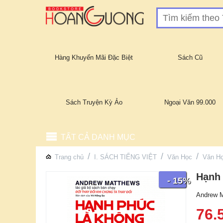
Hàng Khuyến Mãi Đặc Biệt
Sách Cũ
Sách Truyện Kỳ Ảo
Ngoại Văn 99.000
TẤT CẢ DANH MỤC
/
/
/
Trang chủ
I. SÁCH TIẾNG VIỆT
Văn Học
Văn H
Hạnh
- 15%
Andrew 
76.