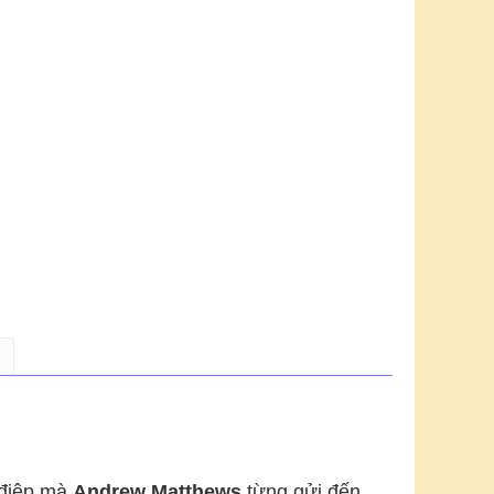
 điệp mà
Andrew Matthews
từng gửi đến