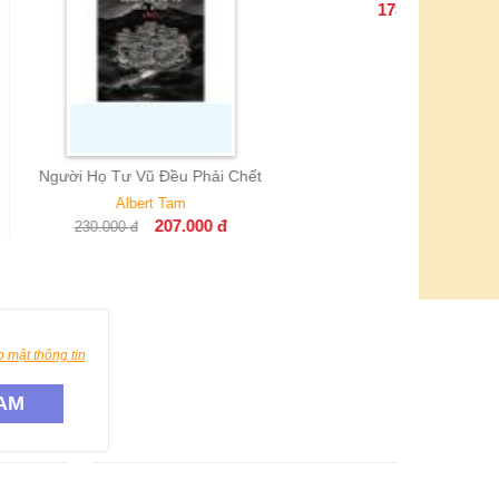
173.000
đ
112.0
 Vũ Đều Phải Chết
lbert Tam
207.000
đ
đ
 mật thông tin
AM