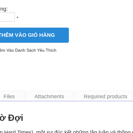
ng:
+
THÊM VÀO GIỎ HÀNG
êm Vào Danh Sách Yêu Thích
Files
Attachments
Required products
ờ Đợi
n Hard Times), một sự đúc kết những lập luận và thông