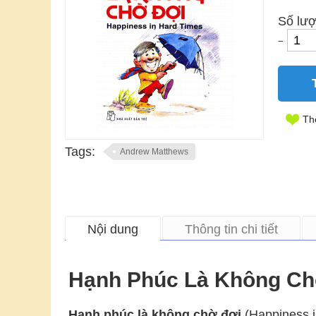
Số lượ
−
Th
Tags:
Andrew Matthews
Nội dung
Thông tin chi tiết
Hạnh Phúc Là Không Ch
Hạnh phúc là không chờ đợi
(Happiness i