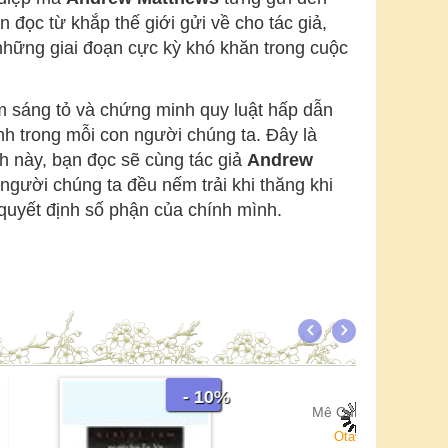
 đọc từ khắp thế giới gửi về cho tác giả,
những giai đoạn cực kỳ khó khăn trong cuộc
m sáng tỏ và chứng minh quy luật hấp dẫn
ình trong mỗi con người chúng ta. Đây là
h này, bạn đọc sẽ cùng tác giả
Andrew
người chúng ta đều nếm trải khi thăng khi
 quyết định số phận của chính mình.
- 10%
Mê Cung Cô Độc
Tu
Otavio Paz
P