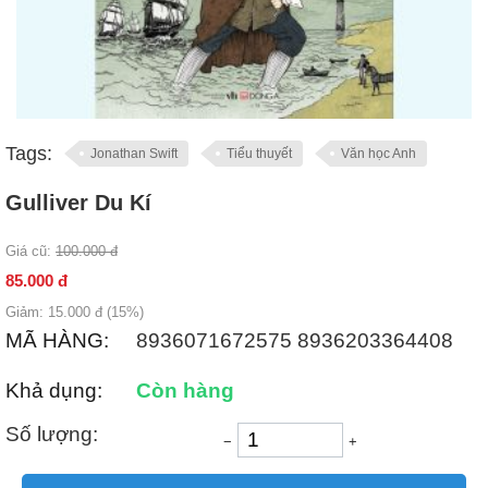
Tags:
Jonathan Swift
Tiểu thuyết
Văn học Anh
Gulliver Du Kí
Giá cũ:
100.000
đ
85.000
đ
Giảm:
15.000
đ (
15
%)
MÃ HÀNG:
8936071672575 8936203364408
Khả dụng:
Còn hàng
Số lượng:
−
+