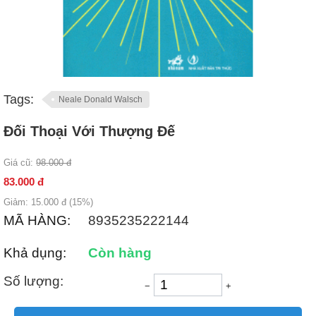
Tags:
Neale Donald Walsch
Đối Thoại Với Thượng Đế
Giá cũ:
98.000
đ
83.000
đ
Giảm:
15.000
đ (
15
%)
MÃ HÀNG:
8935235222144
Khả dụng:
Còn hàng
Số lượng:
−
+