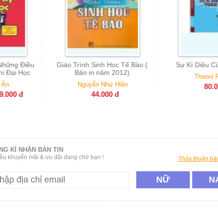
inh Học Tế Bào (
Sự Kì Diệu Của Toán Học
Hồi Ký N
n năm 2012)
Sống Cho Đ
Theoni Pappas
( Bả
n Như Hiền
80.000
đ
K
4.000
đ
NG KÍ NHẬN BẢN TIN
ều khuyến mãi & ưu đãi đang chờ bạn !
Thỏa thuận bảo
NỮ
N