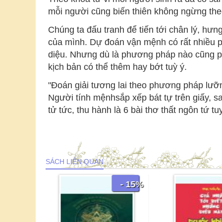
mỗi người cũng biến thiên không ngừng theo v
Chúng ta đấu tranh để tiến tới chân lý, hư
của mình. Dự đoán vận mệnh có rất nhiều p
diệu. Nhưng dù là phương pháp nào cũng ph
kịch bản có thể thêm hay bớt tuỳ ý.
"Đoán giải tương lai theo phương pháp lưỡn
Người tính mệnhsắp xếp bát tự trên giấy, s
tử tức, thu hành là 6 bài thơ thất ngôn tứ 
SÁCH LIÊN QUAN
- 15%
- 15%