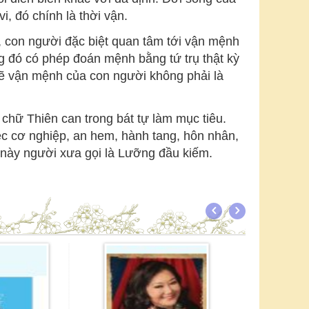
i, đó chính là thời vận.
o, con người đặc biệt quan tâm tới vận mệnh
 đó có phép đoán mệnh bằng tứ trụ thật kỳ
lẽ vận mệnh của con người không phải là
chữ Thiên can trong bát tự làm mục tiêu.
iệc cơ nghiệp, an hem, hành tang, hôn nhân,
h này người xưa gọi là Lưỡng đầu kiếm.
- 10%
Bỉ Vỏ
Nguyên Hồng
81.000
đ
90.000
đ
320