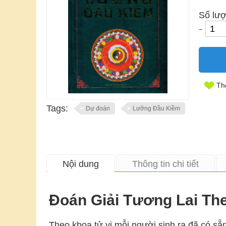
Số lượ
−
Th
Tags:
Dự đoán
Lưỡng Đầu Kiềm
Nội dung
Thông tin chi tiết
Đoán Giải Tương Lai T
Theo khoa tử vi mỗi người sinh ra đã có sẵn