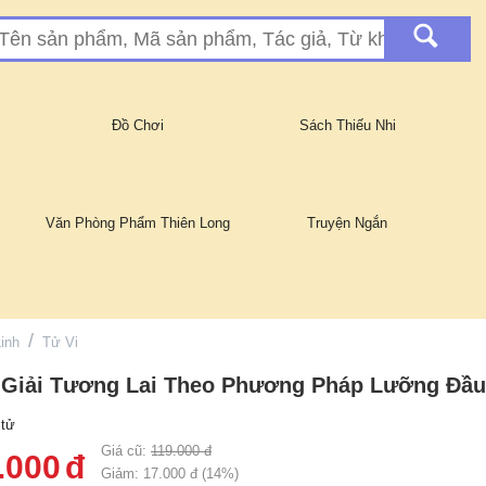
Đồ Chơi
Sách Thiếu Nhi
Văn Phòng Phẩm Thiên Long
Truyện Ngắn
/
inh
Tử Vi
 Giải Tương Lai Theo Phương Pháp Lưỡng Đầ
 tử
Giá cũ:
119.000
đ
.000
đ
Giảm:
17.000
đ (
14
%)