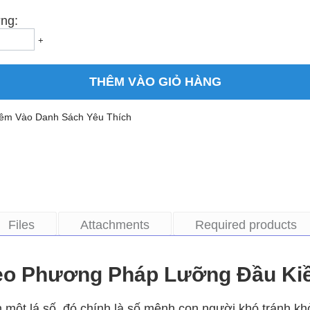
ng:
+
THÊM VÀO GIỎ HÀNG
êm Vào Danh Sách Yêu Thích
Files
Attachments
Required products
heo Phương Pháp Lưỡng Đầu K
 một lá số, đó chính là số mệnh con người khó tránh khỏ