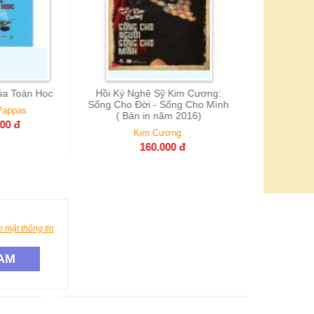
ghệ Sỹ Kim Cương:
ời - Sống Cho Mình
n in năm 2016)
im Cương.
160.000
đ
 mật thông tin
AM