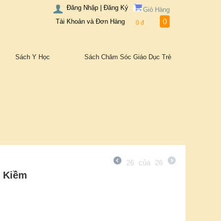
Đăng Nhập | Đăng Ký
Giỏ Hàng
0
Tài Khoản và Đơn Hàng
0
đ
Sách Y Học
Sách Chăm Sóc Giáo Dục Trẻ
26
của
26
u Kiềm