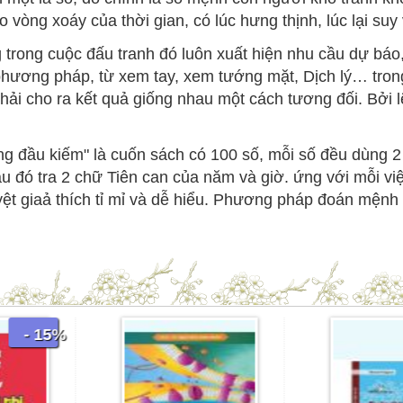
òng xoáy của thời gian, có lúc hưng thịnh, lúc lại suy v
ng trong cuộc đấu tranh đó luôn xuất hiện nhu cầu dự bá
hương pháp, từ xem tay, xem tướng mặt, Dịch lý… trong
ải cho ra kết quả giống nhau một cách tương đối. Bởi 
g đầu kiếm" là cuốn sách có 100 số, mỗi số đều dùng 2 
au đó tra 2 chữ Tiên can của năm và giờ. ứng với mỗi v
tuyệt giaả thích tỉ mỉ và dễ hiểu. Phương pháp đoán mện