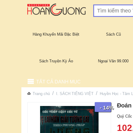
Hàng Khuyến Mãi Đặc Biệt
Sách Cũ
Sách Truyện Kỳ Ảo
Ngoại Văn 99.000
TẤT CẢ DANH MỤC
/
/
Trang chủ
I. SÁCH TIẾNG VIỆT
Huyền Học - Tâm L
Đoán
- 14%
Quỷ Cốc
102