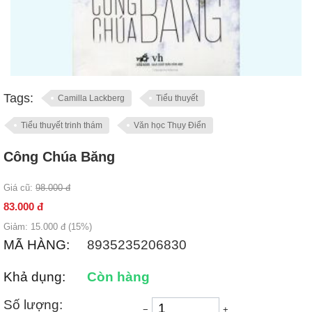
Tags:
Camilla Lackberg
Tiểu thuyết
Tiểu thuyết trinh thám
Văn học Thụy Điển
Công Chúa Băng
Giá cũ:
98.000
đ
83.000
đ
Giảm:
15.000
đ (
15
%)
MÃ HÀNG:
8935235206830
Khả dụng:
Còn hàng
Số lượng:
−
+