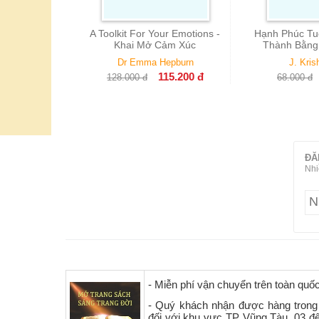
ể Sống Thanh
A Toolkit For Your Emotions -
Hạnh Phúc Tuổ
Hơn
Khai Mở Cảm Xúc
Thành Bằng
unichi
Dr Emma Hepburn
J. Kris
97.200
đ
115.200
đ
128.000
đ
68.000
đ
ĐĂ
Nhi
- Miễn phí vận chuyển trên toàn quố
- Quý khách nhận được hàng trong
đối với khu vực TP Vũng Tàu, 03 đ