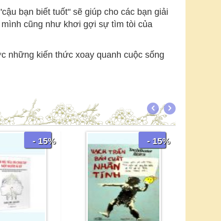
ậu bạn biết tuốt" sẽ giúp cho các bạn giải
 mình cũng như khơi gợi sự tìm tòi của
ợc những kiến thức xoay quanh cuộc sống
- 15%
- 15%
Thao Túng
Thoát Khỏ
109.