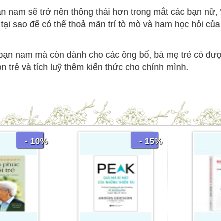
 nam sẽ trở nên thông thái hơn trong mắt các bạn nữ, "c
tại sao để có thể thoả mãn trí tò mò và ham học hỏi của
 bạn nam mà còn dành cho các ông bố, bà mẹ trẻ có đư
on trẻ và tích luỹ thêm kiến thức cho chính mình.
- 10%
- 15%