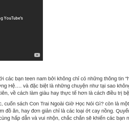
i các bạn teen nam bởi không chỉ có những thông tin "
ơng Hệ…. và đặc biệt là những chuyện như tại sao khôn
tiên, về cách làm giàu hay thực tế hơn là cách điều trị 
ực, cuốn sách Con Trai Ngoài Giờ Học Nói Gì? còn là m
ém đồ ăn, hay đơn giản chỉ là các loại ớt cay nồng. Quyể
 cùng hấp dẫn và vui nhộn, chắc chắn sẽ khiến các bạn n