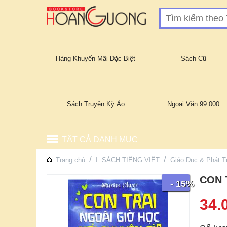
Hàng Khuyến Mãi Đặc Biệt
Sách Cũ
Sách Truyện Kỳ Ảo
Ngoại Văn 99.000
TẤT CẢ DANH MỤC
/
/
Trang chủ
I. SÁCH TIẾNG VIỆT
Giáo Dục & Phát T
CON 
- 15%
34.