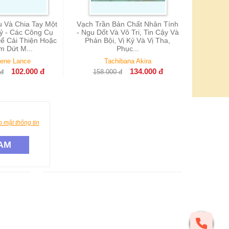
u Và Chia Tay Một
Vạch Trần Bản Chất Nhân Tính
Kỷ - Các Công Cụ
- Ngu Dốt Và Vô Tri, Tin Cậy Và
Để Cải Thiện Hoặc
Phản Bội, Vị Kỷ Và Vị Tha,
m Dứt M...
Phục...
lene Lance
Tachibana Akira
102.000
đ
134.000
đ
đ
158.000
đ
 mật thông tin
AM