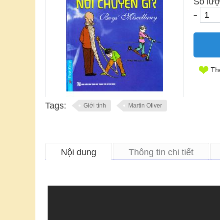
Số lượ
−
Th
Tags:
Giới tính
Martin Oliver
Nội dung
Thông tin chi tiết