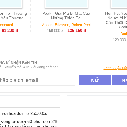
i Trẻ - Trưởng
Peak - Giải Mã Bí Mật Của
Hẹn Hò, Yê
 Yêu Thương
Những Thiên Tài
Người Ái 
Cần Thiết 
hnamurti
Anders Ericsson, Robert Pool
Chấ
61.200
đ
135.150
đ
159.000
đ
Dar
120.000
NG KÍ NHẬN BẢN TIN
ều khuyến mãi & ưu đãi đang chờ bạn !
Thỏa thuận bảo
NỮ
N
c với hóa đơn từ 250.000đ.
 vòng từ dưới 60 phút đến 24h
ến 10 ngày đối với các khu vực