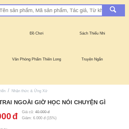
Đồ Chơi
Sách Thiếu Nhi
Văn Phòng Phẩm Thiên Long
Truyện Ngắn
/
riển
Nhận thức & Ứng Xử
TRAI NGOÀI GIỜ HỌC NÓI CHUYỆN GÌ
Giá cũ:
40.000
đ
000
đ
Giảm:
6.000
đ (
15
%)