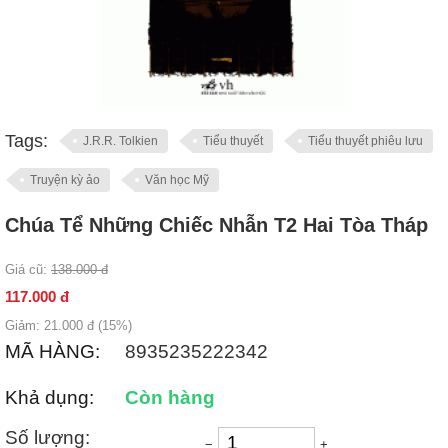
Tags:
J.R.R. Tolkien
Tiểu thuyết
Tiểu thuyết phiêu lưu
Truyện kỳ ảo
Văn học Mỹ
Chúa Tể Những Chiếc Nhẫn T2 Hai Tòa Tháp
Giá cũ:
138.000
đ
117.000
đ
Giảm:
21.000
đ (
15
%)
MÃ HÀNG:
8935235222342
Khả dụng:
Còn hàng
Số lượng:
−
+