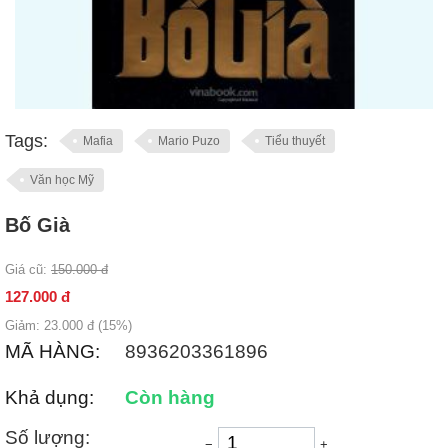
Tags:
Mafia
Mario Puzo
Tiểu thuyết
Văn học Mỹ
Bố Già
Giá cũ:
150.000
đ
127.000
đ
Giảm:
23.000
đ (
15
%)
MÃ HÀNG:
8936203361896
Khả dụng:
Còn hàng
Số lượng:
−
+