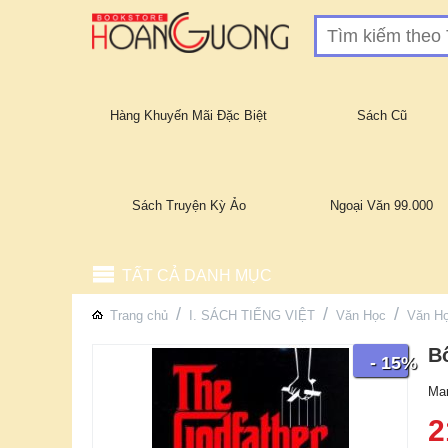
Hàng Khuyến Mãi Đặc Biệt
Sách Cũ
Sách Truyện Kỳ Ảo
Ngoại Văn 99.000
TẤT CẢ DANH MỤC
/
/
/
Trang chủ
I. SÁCH TIẾNG VIỆT
Văn Học
Văn H
B
- 15%
Mar
2