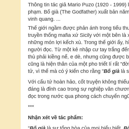
Thông tin tác giả
Mario Puzo (1920 - 1999) là
phạm. Bố già (The Godfather) xuất bản năm
vinh quang. ...
Thế giới ngầm được phản ánh trong tiểu th
truyền thống mafia xứ Sicily với một bên 
những món lợi kếch xù. Trong thế giới ấy, 
người đọc. Từ một kẻ nhập cư tay trắng đến
thù phải kiềng nể, e dè, nhưng cũng được 
cũng là hiện thân của một pho triết lí rất 
tử, vì thế mà có ý kiến cho rằng "
Bố già
là s
Với cấu tứ hoàn hảo, cốt truyện không thiế
đáng là đỉnh cao trong sự nghiệp văn chư
đọc trong nước qua phong cách chuyển ngữ
***
Nhận xét về tác phẩm:
"
Bố già
là sự tổng hòa của mọi hiểu biết.
Bố