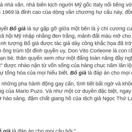
 nhà văn, nhà biên kịch người Mỹ gốc Italy nổi tiếng với 
 1969 là đỉnh cao của dòng văn chương hư cấu này, đồng
uyết
Bố già
là sự gặp gỡ giữa một bên là ý chí cương cư
là xã hội Mỹ nhập nhằng đen trắng, mảnh đất màu mỡ cho
hình tượng Bố già được tác giả dày công khắc họa đã tr
 ông trùm tột đỉnh quyền uy, Don Vito Corleone là con 
bạn bè, thân quyến xem như một đấng toàn năng đầy nghĩ
"đời" được nhào nặn từ vốn sống của hàng chục năm lăn l
ự tổng hòa của mọi hiểu biết.
Bố già
là đáp án cho mọi 
u những pha hành động gay cấn, tình tiết bất ngờ và khô
ơng của Mario Puzo. Và như một cơ duyên đặc biệt, nga
 hào sảng, đậm chất giang hồ của dịch giả Ngọc Thứ L
 già
là đáp án cho mọi câu hỏi."