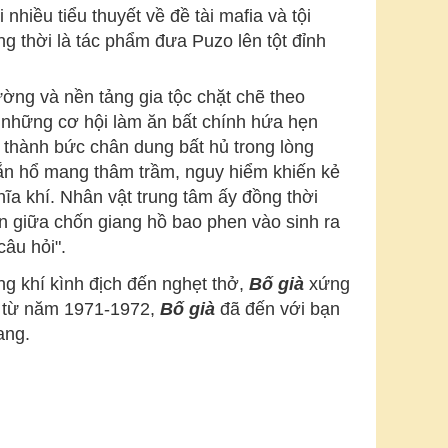
nhiều tiểu thuyết về đề tài mafia và tội
 thời là tác phẩm đưa Puzo lên tột đỉnh
ờng và nền tảng gia tộc chặt chẽ theo
 những cơ hội làm ăn bất chính hứa hẹn
ở thành bức chân dung bất hủ trong lòng
rắn hổ mang thâm trầm, nguy hiểm khiến kẻ
a khí. Nhân vật trung tâm ấy đồng thời
ộn giữa chốn giang hồ bao phen vào sinh ra
câu hỏi".
ng khí kình địch đến nghẹt thở,
Bố già
xứng
y từ năm 1971-1972,
Bố già
đã đến với bạn
ang.