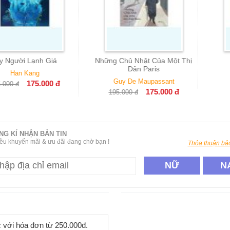
i Lạnh Giá
Những Chủ Nhật Của Một Thị
Mê C
Dân Paris
 Kang
Ot
Guy De Maupassant
175.000
đ
1
175.000
đ
195.000
đ
NG KÍ NHẬN BẢN TIN
ều khuyến mãi & ưu đãi đang chờ bạn !
Thỏa thuận bảo
NỮ
N
c với hóa đơn từ 250.000đ.