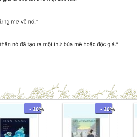
gừng mơ về nó."
thân nó đã tạo ra một thứ bùa mê hoặc độc giả."
- 10%
- 10%