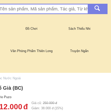
Đồ Chơi
Sách Thiếu Nhi
Văn Phòng Phẩm Thiên Long
Truyện Ngắn
ọc Nước Ngoài
ố Già (BC)
io Puzo
Giá cũ:
250.000
đ
12.000
đ
Giảm:
38.000
đ (
15
%)