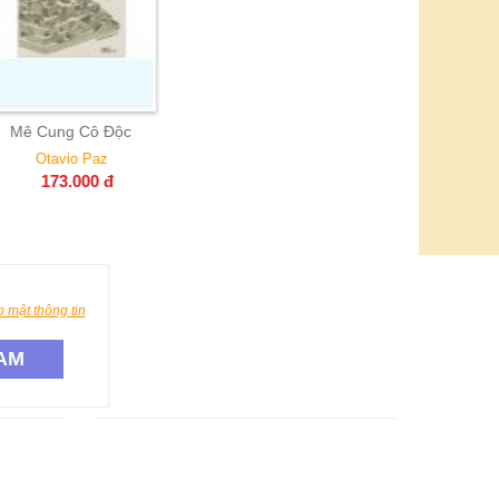
ung Cô Độc
avio Paz
73.000
đ
 mật thông tin
AM