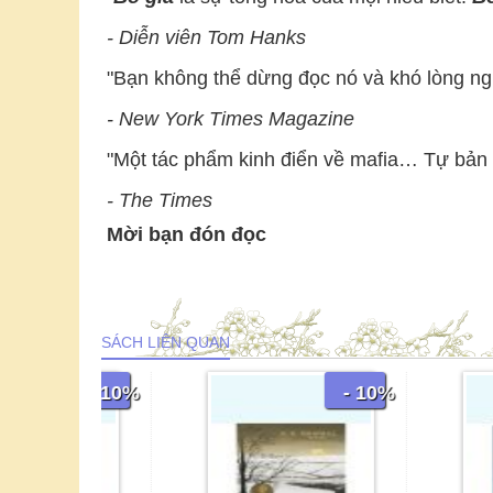
- Diễn viên Tom Hanks
"Bạn không thể dừng đọc nó và khó lòng n
- New York Times Magazine
"Một tác phẩm kinh điển về mafia… Tự bản 
- The Times
Mời bạn đón đọc
SÁCH LIÊN QUAN
- 10%
- 10%