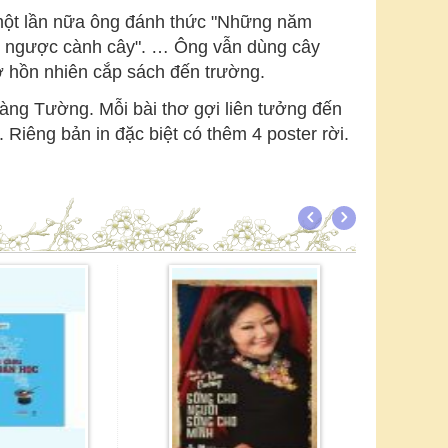
một lần nữa ông đánh thức "Những năm
reo ngược cành cây". … Ông vẫn dùng cây
ở hồn nhiên cắp sách đến trường.
oàng Tường. Mỗi bài thơ gợi liên tưởng đến
 Riêng bản in đặc biệt có thêm 4 poster rời.
- 10%
Cô Gái Đến Từ Hôm Qua
Nguyễn Nhật Ánh
76.500
đ
85.000
đ
9