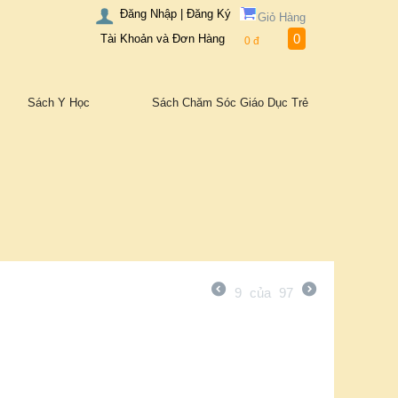
Đăng Nhập | Đăng Ký
Giỏ Hàng
0
Tài Khoản và Đơn Hàng
0
đ
Sách Y Học
Sách Chăm Sóc Giáo Dục Trẻ
9
của
97