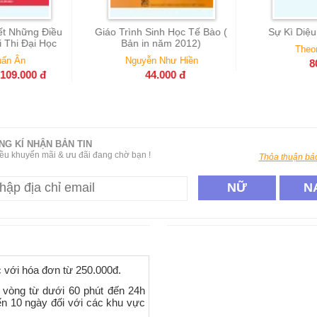
 Sinh Học Tế Bào (
Sự Kì Diệu Của Toán Học
Hồi Ký 
in năm 2012)
Sống Cho
Theoni Pappas
( B
ễn Như Hiền
80.000
đ
44.000
đ
NG KÍ NHẬN BẢN TIN
ều khuyến mãi & ưu đãi đang chờ bạn !
Thỏa thuận bảo
NỮ
N
c với hóa đơn từ 250.000đ.
 vòng từ dưới 60 phút đến 24h
ến 10 ngày đối với các khu vực