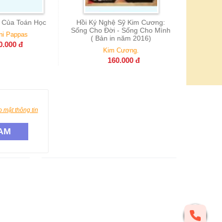
Nghệ Sỹ Kim Cương:
 Đời - Sống Cho Mình
ản in năm 2016)
Kim Cương.
160.000
đ
 mật thông tin
AM