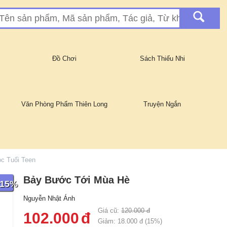
Đồ Chơi
Sách Thiếu Nhi
Văn Phòng Phẩm Thiên Long
Truyện Ngắn
c Tuổi Teen
Bảy Bước Tới Mùa Hè
 15%
Nguyễn Nhật Ánh
Giá cũ:
120.000
đ
102.000
đ
Giảm:
18.000
đ (
15
%)