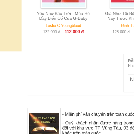
 Trời - Mùa Hè
Giá Như Tôi Biết Những Điều
Giáo Trình
ố Của G-Baby
Này Trước Khi Thi Đại Học
Bản 
 Youngblood
Đinh Tuấn Ân
Nguy
112.000
đ
109.000
đ
128.000
đ
ĐĂ
Nhi
- Miễn phí vận chuyển trên toàn quố
- Quý khách nhận được hàng trong
đối với khu vực TP Vũng Tàu, 03 đ
khác trên toàn quốc.