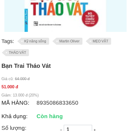
Tags:
Kỹ năng sống
Martin Oliver
MẸO VẶT
THÁO VÁT
Bạn Trai Tháo Vát
Giá cũ:
64.000
đ
51.000
đ
Giảm:
13.000
đ (
20
%)
MÃ HÀNG:
8935086833650
Khả dụng:
Còn hàng
Số lượng:
−
+