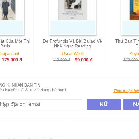
ndis Và Bài Ballad Về
Thứ Bạn Tìm Đều Nằm Trong
à Ngục Reading
Thư Viện
Oscar Wilde
Aoyama Michiko
11
99.000
đ
152.000
đ
.000
đ
169.000
đ
NG KÍ NHẬN BẢN TIN
ều khuyến mãi & ưu đãi đang chờ bạn !
Thỏa thuận bảo
NỮ
N