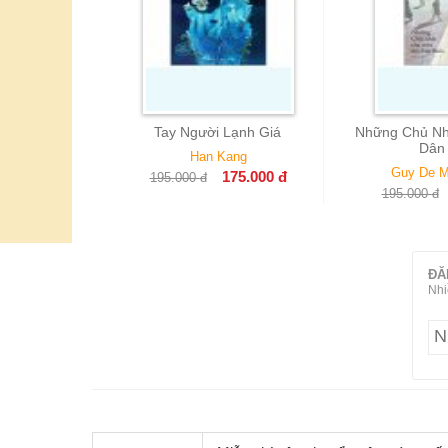
gười Lạnh Giá
Những Chủ Nhật Của Một Thị
De Profu
Dân Paris
Nh
Han Kang
Guy De Maupassant
175.000
đ
0
đ
175.000
đ
195.000
đ
110
ĐĂ
Nhi