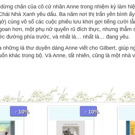
 dừng chân của cô cử nhân Anne trong nhiệm kỳ làm hi
Chái Nhà Xanh yêu dấu. Ba năm nơi thị trấn yên bình ấy 
gở) cùng vô số các cuộc phiêu lưu khơi gợi tiếng cười 
oan hơn, một phụ nữ quyến rũ đích thực, nhưng thẳm sâu
ớc đường phía trước, và nhất là… nhất là… đang yêu.
những lá thư duyên dáng Anne viết cho Gilbert, giúp n
ốn khác trong bộ. Và Anne, tất nhiên, cũng là một nhà 
- 10%
- 10%