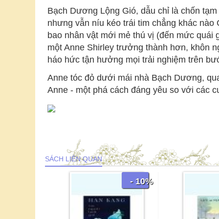
Bạch Dương Lộng Gió, dẫu chỉ là chốn tạm
nhưng vẫn níu kéo trái tim chẳng khác nào 
bao nhân vật mới mẻ thú vị (đến mức quái 
một Anne Shirley trưởng thành hơn, khôn ng
háo hức tận hưởng mọi trải nghiệm trên bư
Anne tóc đỏ dưới mái nhà Bạch Dương, qua 
Anne - một phá cách đáng yêu so với các cu
SÁCH LIÊN QUAN
- 10%
- 10%