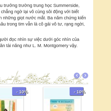
ệu trưởng trường trung học Summerside,
chẳng ngờ lại vô cùng sôi động với biết
lẫn những giọt nước mắt. Ba năm chứng kiến
 trong tim vẫn là cô gái vô tư, rạng ngời,
gười đọc nhìn sự việc dưới góc nhìn của
văn tài năng như L. M. Montgomery vậy.
- 10%
- 10%
Người Họ Tư Vũ Đều Phải Chết
Albert Tam
207.000
đ
230.000
đ