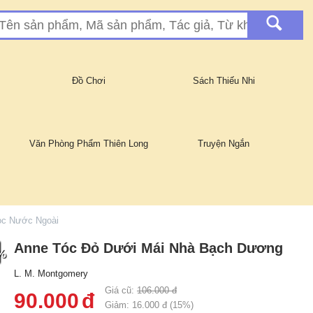
Đồ Chơi
Sách Thiếu Nhi
Văn Phòng Phẩm Thiên Long
Truyện Ngắn
ọc Nước Ngoài
Anne Tóc Đỏ Dưới Mái Nhà Bạch Dương
%
L. M. Montgomery
Giá cũ:
106.000
đ
90.000
đ
Giảm:
16.000
đ (
15
%)