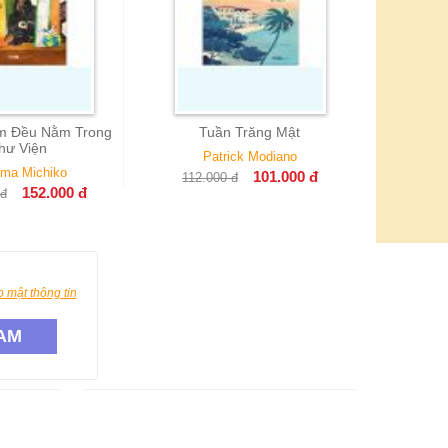
Tuần Trăng Mật
Patrick Modiano
101.000
đ
2.000
đ
 mật thông tin
AM