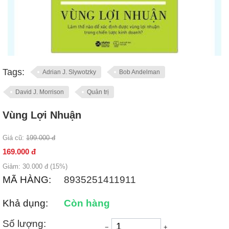
Tags:
Adrian J. Slywotzky
Bob Andelman
David J. Morrison
Quản trị
Vùng Lợi Nhuận
Giá cũ:
199.000
đ
169.000
đ
Giảm:
30.000
đ (
15
%)
MÃ HÀNG:
8935251411911
Khả dụng:
Còn hàng
Số lượng:
−
+