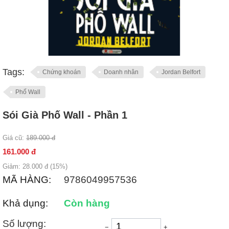
Tags:
Chứng khoán
Doanh nhân
Jordan Belfort
Phố Wall
Sói Già Phố Wall - Phần 1
Giá cũ:
189.000
đ
161.000
đ
Giảm:
28.000
đ (
15
%)
MÃ HÀNG:
9786049957536
Khả dụng:
Còn hàng
Số lượng:
−
+