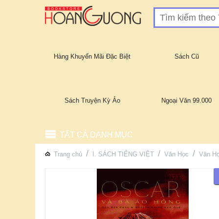
Hàng Khuyến Mãi Đặc Biệt
Sách Cũ
Sách Truyện Kỳ Ảo
Ngoại Văn 99.000
TẤT CẢ DANH MỤC
/
/
/
Trang chủ
I. SÁCH TIẾNG VIỆT
Văn Học
Văn Họ