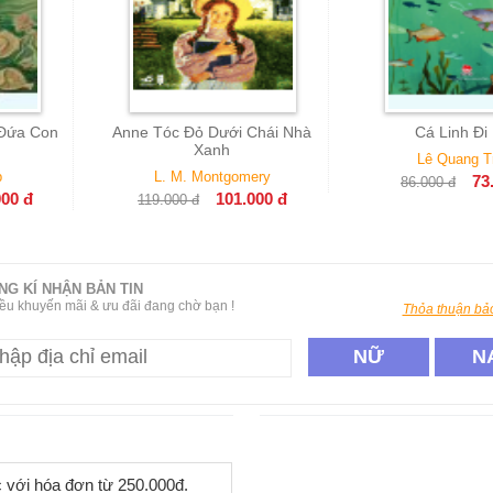
ỏ Dưới Chái Nhà
Cá Linh Đi Học
Một
Xanh
Lê Quang Trạng
 Montgomery
73.000
đ
86.000
đ
63.0
101.000
đ
đ
NG KÍ NHẬN BẢN TIN
ều khuyến mãi & ưu đãi đang chờ bạn !
Thỏa thuận bảo
NỮ
N
c với hóa đơn từ 250.000đ.