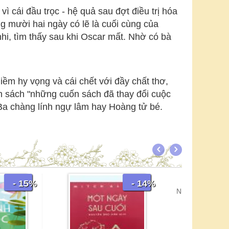
cái đầu trọc - hệ quả sau đợt điều trị hóa
mười hai ngày có lẽ là cuối cùng của
hi, tìm thấy sau khi Oscar mất. Nhờ có bà
̀m hy vọng và cái chết với đầy chất thơ,
 sách "những cuốn sách đã thay đổi cuộc
 Ba chàng lính ngự lâm hay Hoàng tử bé.
- 14%
- 15%
Những Ngày Thứ Ba Với Thầy
12 K
Morrie
Mitch Albom
6
64.000
đ
75.000
đ