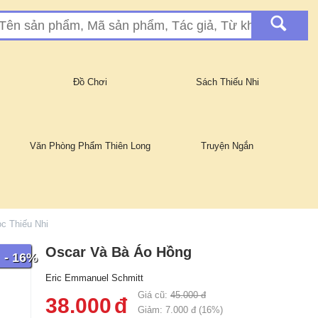
Đồ Chơi
Sách Thiếu Nhi
Văn Phòng Phẩm Thiên Long
Truyện Ngắn
c Thiếu Nhi
Oscar Và Bà Áo Hồng
- 16%
Eric Emmanuel Schmitt
Giá cũ:
45.000
đ
38.000
đ
Giảm:
7.000
đ (
16
%)