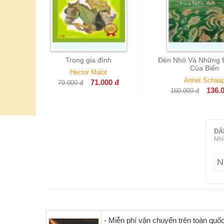
gia đình
Đèn Nhỏ Và Những Đứa Con
Anne Tóc Đ
Của Biển
r Malot
Annet Schaap
L. M.
71.000
đ
136.000
đ
160.000
đ
119.000
ĐĂ
Nhi
- Miễn phí vận chuyển trên toàn quố