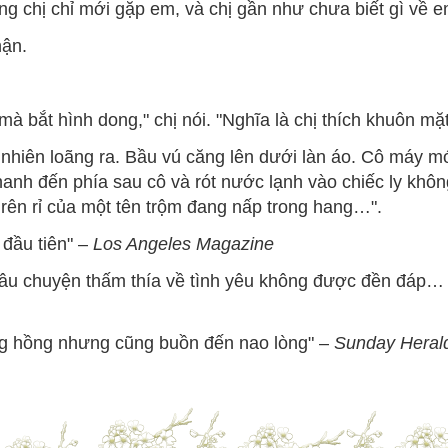
ng chị chỉ mới gặp em, và chị gần như chưa biết gì về e
hận.
mà bắt hình dong," chị nói. "Nghĩa là chị thích khuôn mặ
nhiên loãng ra. Bầu vú căng lên dưới làn áo. Cô máy 
anh đến phía sau cô và rót nước lạnh vào chiếc ly không
rên rỉ của một tên trộm đang nấp trong hang…".
 đầu tiên" –
Los Angeles
Magazine
âu chuyện thấm thía về tình yêu không được đền đáp…
lông hồng nhưng cũng buồn đến nao lòng" –
Sunday Heral