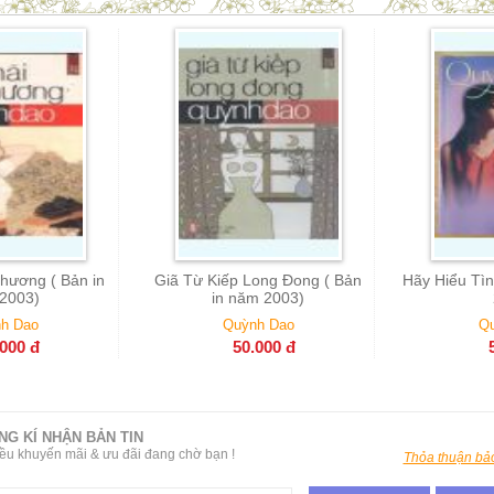
p Long Đong ( Bản
Hãy Hiểu Tình Em ( Bản in năm
Quỹ Dữ V
 năm 2003)
2003)
uỳnh Dao
Quỳnh Dao
50.000
đ
50.000
đ
NG KÍ NHẬN BẢN TIN
ều khuyến mãi & ưu đãi đang chờ bạn !
Thỏa thuận bảo