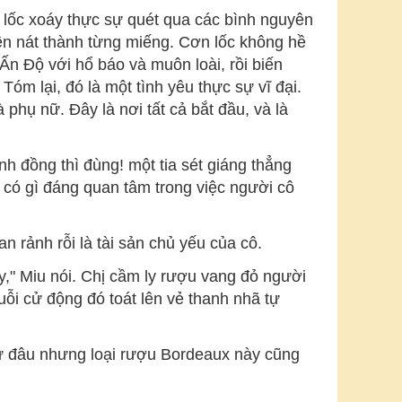
n lốc xoáy thực sự quét qua các bình nguyên
iền nát thành từng miếng. Cơn lốc không hề
n Độ với hổ báo và muôn loài, rồi biến
óm lại, đó là một tình yêu thực sự vĩ đại.
phụ nữ. Đây là nơi tất cả bắt đầu, và là
 đồng thì đùng! một tia sét giáng thẳng
 có gì đáng quan tâm trong việc người cô
n rảnh rỗi là tài sản chủ yếu của cô.
y," Miu nói. Chị cầm ly rượu vang đỏ người
ỗi cử động đó toát lên vẻ thanh nhã tự
 từ đâu nhưng loại rượu Bordeaux này cũng