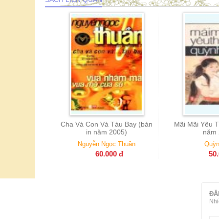
Và Tàu Bay (bản
Mãi Mãi Yêu Thương ( Bản in
Giã Từ Kiế
ăm 2005)
năm 2003)
in
Ngọc Thuần
Quỳnh Dao
Q
0.000
đ
50.000
đ
ĐĂ
Nhi