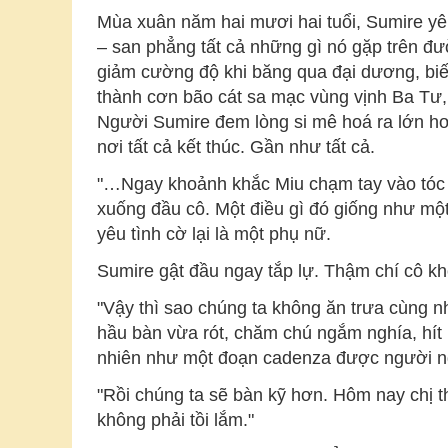
Mùa xuân năm hai mươi hai tuổi, Sumire yêu
– san phẳng tất cả những gì nó gặp trên đư
giảm cường độ khi băng qua đại dương, biến
thành cơn bão cát sa mạc vùng vịnh Ba Tư, c
Người Sumire đem lòng si mê hoá ra lớn hơn 
nơi tất cả kết thúc. Gần như tất cả.
"…Ngay khoảnh khắc Miu chạm tay vào tóc c
xuống đầu cô. Một điều gì đó giống như một
yêu tình cờ lại là một phụ nữ.
Sumire gật đầu ngay tắp lự. Thậm chí cô khô
"Vậy thì sao chúng ta không ăn trưa cùng n
hầu bàn vừa rót, chăm chú ngắm nghía, hít 
nhiên như một đoạn cadenza được người ng
"Rồi chúng ta sẽ bàn kỹ hơn. Hôm nay chị t
không phải tồi lắm."