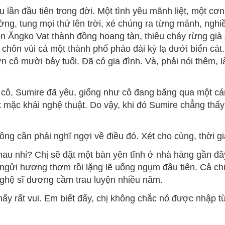
 lần đầu tiên trong đời. Một tình yêu mãnh liệt, một cơ
ờng, tung mọi thứ lên trời, xé chúng ra từng mảnh, ngh
 Ăngko Vat thành đồng hoang tàn, thiêu cháy rừng già Ấ
hôn vùi cả một thành phố pháo đài kỳ lạ dưới biển cát. T
cô mười bảy tuổi. Đã có gia đình. Và, phải nói thêm, là 
ô, Sumire đã yêu, giống như cô đang băng qua một cánh
 mặc khải nghệ thuật. Do vậy, khi đó Sumire chẳng thấy
ng cần phải nghĩ ngợi về điều đó. Xét cho cùng, thời gia
hau nhỉ? Chị sẽ đặt một bàn yên tĩnh ở nhà hàng gần đâ
ngửi hương thơm rồi lặng lẽ uống ngụm đầu tiên. Cả chu
hệ sĩ dương cầm trau luyện nhiều năm.
hấy rất vui. Em biết đấy, chị không chắc nó được nhập