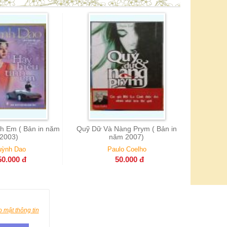
Những Lá Thư Không Gửi (bản
Tổng
in năm 2007)
T
Susie Morgenstern
48.000
đ
à Nàng Prym ( Bản in
năm 2007)
Paulo Coelho
50.000
đ
 mật thông tin