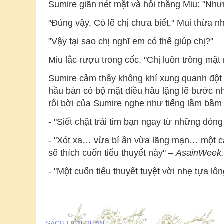
Sumire giãn nét mặt và hỏi thẳng Miu: "Như
"Đúng vậy. Có lẽ chị chưa biết," Mui thừa n
"Vậy tại sao chị nghĩ em có thể giúp chị?"
Miu lắc rượu trong cốc. "Chị luôn trông mặt 
Sumire cảm thấy không khí xung quanh đột 
hầu bàn có bộ mặt diều hâu lặng lẽ bước nh
rối bời của Sumire nghe như tiếng lầm bầm 
- "Siết chặt trái tim bạn ngay từ những dòng
- "Xót xa… vừa bí ần vừa lãng mạn… một c
sẽ thích cuốn tiểu thuyết này" –
AsainWeek.
- "Một cuốn tiểu thuyết tuyệt vời nhẹ tựa 
SÁCH LIÊN QUAN