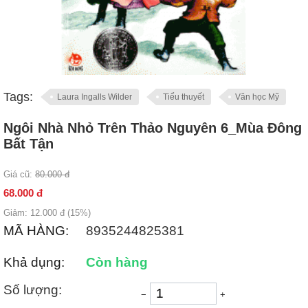
Tags:
Laura Ingalls Wilder
Tiểu thuyết
Văn học Mỹ
Ngôi Nhà Nhỏ Trên Thảo Nguyên 6_Mùa Đông
Bất Tận
Giá cũ:
80.000
đ
68.000
đ
Giảm:
12.000
đ (
15
%)
MÃ HÀNG:
8935244825381
Khả dụng:
Còn hàng
Số lượng:
−
+