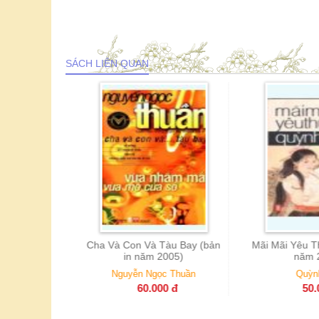
SÁCH LIÊN QUAN
 Tàu Bay (bản
Mãi Mãi Yêu Thương ( Bản in
Giã Từ Kiếp
 2005)
năm 2003)
in 
gọc Thuần
Quỳnh Dao
Qu
000
đ
50.000
đ
5