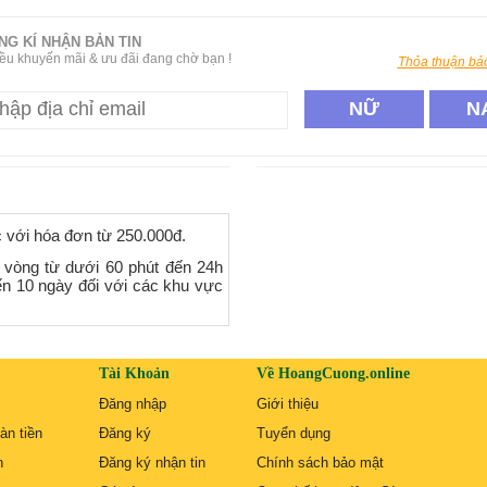
NG KÍ NHẬN BẢN TIN
ều khuyến mãi & ưu đãi đang chờ bạn !
Thỏa thuận bảo
NỮ
N
c với hóa đơn từ 250.000đ.
 vòng từ dưới 60 phút đến 24h
ến 10 ngày đối với các khu vực
Tài Khoản
Về HoangCuong.online
Đăng nhập
Giới thiệu
àn tiền
Đăng ký
Tuyển dụng
n
Đăng ký nhận tin
Chính sách bảo mật