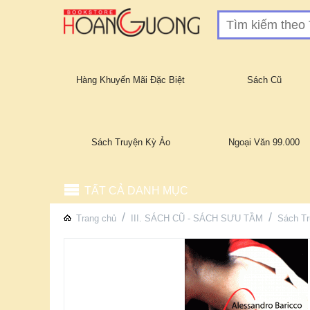
Hàng Khuyến Mãi Đặc Biệt
Sách Cũ
Sách Truyện Kỳ Ảo
Ngoại Văn 99.000
TẤT CẢ DANH MỤC
/
/
Trang chủ
III. SÁCH CŨ - SÁCH SƯU TẦM
Sách Tr