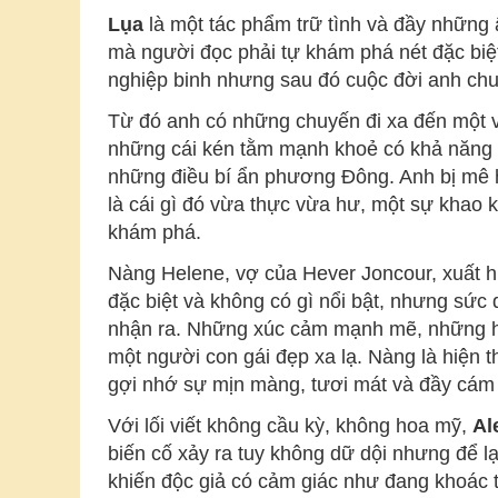
Lụa
là một tác phẩm trữ tình và đầy những 
mà người đọc phải tự khám phá nét đặc biệt
nghiệp binh nhưng sau đó cuộc đời anh chu
Từ đó anh có những chuyến đi xa đến một vù
những cái kén tằm mạnh khoẻ có khả năng v
những điều bí ẩn phương Đông. Anh bị mê h
là cái gì đó vừa thực vừa hư, một sự khao 
khám phá.
Nàng Helene, vợ của Hever Joncour, xuất h
đặc biệt và không có gì nổi bật, nhưng sức 
nhận ra. Những xúc cảm mạnh mẽ, những ha
một người con gái đẹp xa lạ. Nàng là hiện 
gợi nhớ sự mịn màng, tươi mát và đầy cám
Với lối viết không cầu kỳ, không hoa mỹ,
Al
biến cố xảy ra tuy không dữ dội nhưng để l
khiến độc giả có cảm giác như đang khoác t