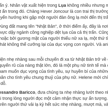
ẩn ý. Nhân vật xuất hiện trong
Lụa
không nhiều nhưng m
 ẩn trong đó. Chàng Hever Joncour là con trai thị trưở
yển hướng khi gặp một người đàn ông lạ mới đến thị tr
ng đất mang tên "Nhật Bản", ở thời điểm ấy, đây là nơi 
ực dậy ngành công nghiệp dệt lụa của cả thị trấn. Cũng
oặc bởi gương mặt của người thiếu nữ xa lạ, một thứ t
khát không thể cưỡng lại của dục vọng con người. Và an
iện nhẹ nhàng sau mỗi chuyến đi xa từ Nhật Bản trở về 
quyến rũ của nàng thật lớn, đó là một phụ nữ tinh tế mà c
m muốn dục vọng của tình yêu, sự huyền bí của những
thân cho tình yêu chung thuỷ của phụ nữ. Helene mới chí
 dỗ.
essandro Baricco
, đưa chúng ta nhẹ nhàng lướt theo 
ại trong lòng người đọc một cảm nhận thực sự ấn tượng.
rên người thứ vải lạ kỳ hết sức nhẹ nhàng, mượt mà, và