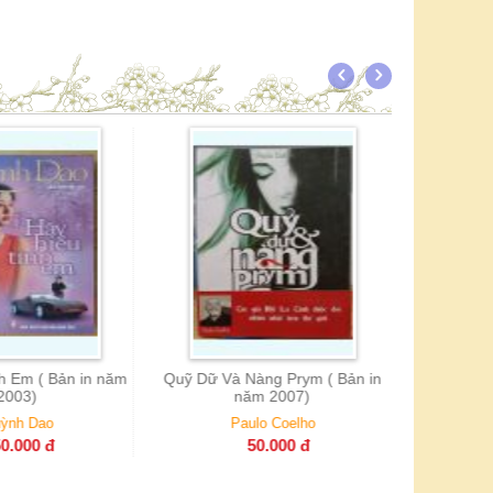
Những Lá Thư Không Gửi (bản
Tổng T
in năm 2007)
T1 
Susie Morgenstern
48.000
đ
 Nàng Prym ( Bản in
năm 2007)
aulo Coelho
50.000
đ