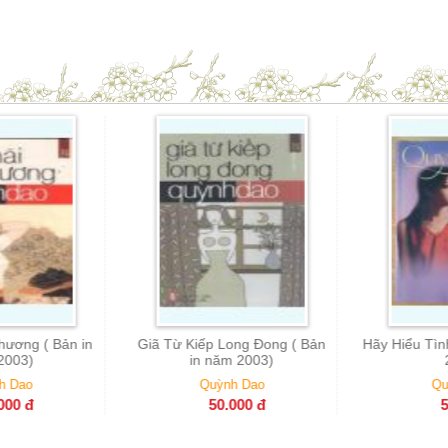
 Long Đong ( Bản
Hãy Hiểu Tình Em ( Bản in năm
Quỹ Dữ Và
năm 2003)
2003)
ỳnh Dao
Quỳnh Dao
P
0.000
đ
50.000
đ