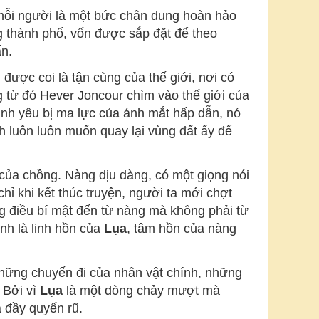
ỗi người là một bức chân dung hoàn hảo
ng thành phố, vốn được sắp đặt để theo
ấn.
được coi là tận cùng của thế giới, nơi có
 từ đó Hever Joncour chìm vào thế giới của
ình yêu bị ma lực của ánh mắt hấp dẫn, nó
h luôn luôn muốn quay lại vùng đất ấy để
của chồng. Nàng dịu dàng, có một giọng nói
hỉ khi kết thúc truyện, người ta mới chợt
 điều bí mật đến từ nàng mà không phải từ
nh là linh hồn của
Lụa
, tâm hồn của nàng
những chuyến đi của nhân vật chính, những
 Bởi vì
Lụa
là một dòng chảy mượt mà
 đầy quyến rũ.