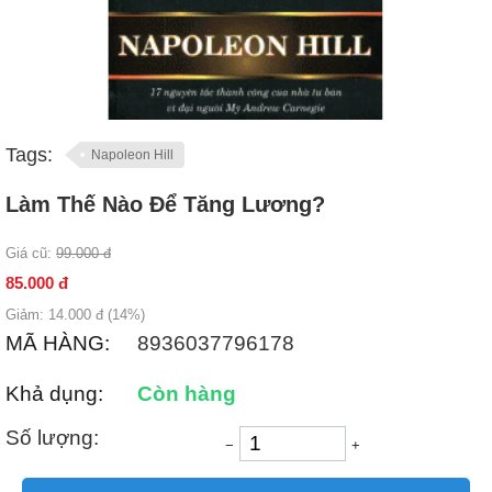
Tags:
Napoleon Hill
Làm Thế Nào Để Tăng Lương?
Giá cũ:
99.000
đ
85.000
đ
Giảm:
14.000
đ (
14
%)
MÃ HÀNG:
8936037796178
Khả dụng:
Còn hàng
Số lượng:
−
+