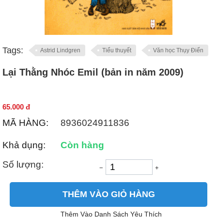
Tags:
Astrid Lindgren
Tiểu thuyết
Văn học Thụy Điển
Lại Thằng Nhóc Emil (bản in năm 2009)
65.000
đ
MÃ HÀNG:
8936024911836
Khả dụng:
Còn hàng
Số lượng:
−
+
THÊM VÀO GIỎ HÀNG
Thêm Vào Danh Sách Yêu Thích