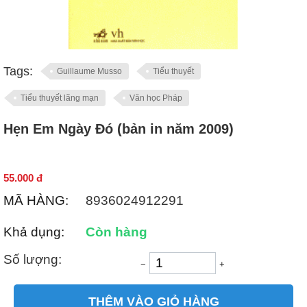
Tags:
Guillaume Musso
Tiểu thuyết
Tiểu thuyết lãng mạn
Văn học Pháp
Hẹn Em Ngày Đó (bản in năm 2009)
55.000
đ
MÃ HÀNG:
8936024912291
Khả dụng:
Còn hàng
Số lượng:
−
+
THÊM VÀO GIỎ HÀNG