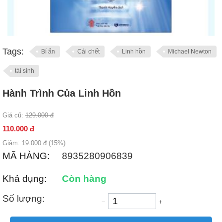
Tags:
Bí ẩn
Cái chết
Linh hồn
Michael Newton
tái sinh
Hành Trình Của Linh Hồn
Giá cũ:
129.000
đ
110.000
đ
Giảm:
19.000
đ (
15
%)
MÃ HÀNG:
8935280906839
Khả dụng:
Còn hàng
Số lượng:
−
+