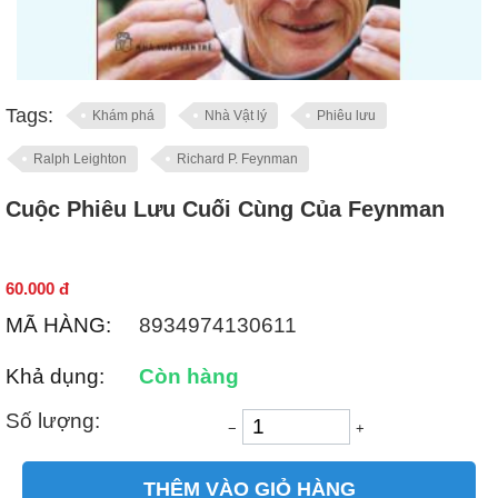
Tags:
Khám phá
Nhà Vật lý
Phiêu lưu
Ralph Leighton
Richard P. Feynman
Cuộc Phiêu Lưu Cuối Cùng Của Feynman
60.000
đ
MÃ HÀNG:
8934974130611
Khả dụng:
Còn hàng
Số lượng:
−
+
THÊM VÀO GIỎ HÀNG