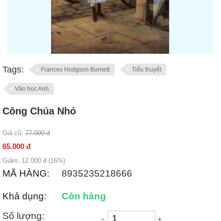
Tags:
Frances Hodgson Burnett
Tiểu thuyết
Văn học Anh
Công Chúa Nhỏ
Giá cũ:
77.000
đ
65.000
đ
Giảm:
12.000
đ (
16
%)
MÃ HÀNG:
8935235218666
Khả dụng:
Còn hàng
Số lượng:
−
+