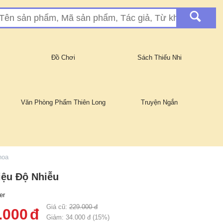
Đồ Chơi
Sách Thiếu Nhi
Văn Phòng Phẩm Thiên Long
Truyện Ngắn
hoa
iệu Độ Nhiễu
er
Giá cũ:
229.000
đ
.000
đ
Giảm:
34.000
đ (
15
%)