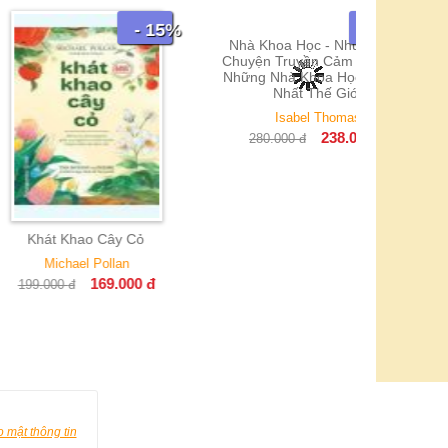
- 15%
- 15%
Nhà Khoa Học - Những Câu
Định Lý 
Chuyện Truyền Cảm Hứng Từ
Khoa Học
Những Nhà Khoa Học Lỗi Lạc
Ph
Nhất Thế Giới
180.0
Isabel Thomas
238.000
đ
280.000
đ
Khao Cây Cỏ
ael Pollan
169.000
đ
đ
 mật thông tin