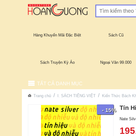
Hàng Khuyến Mãi Đặc Biệt
Sách Cũ
Sách Truyện Kỳ Ảo
Ngoại Văn 99.000
TẤT CẢ DANH MỤC
/
/
Trang chủ
I. SÁCH TIẾNG VIỆT
Kiến Thức Bách K
Tín H
- 15%
Nate Silv
195