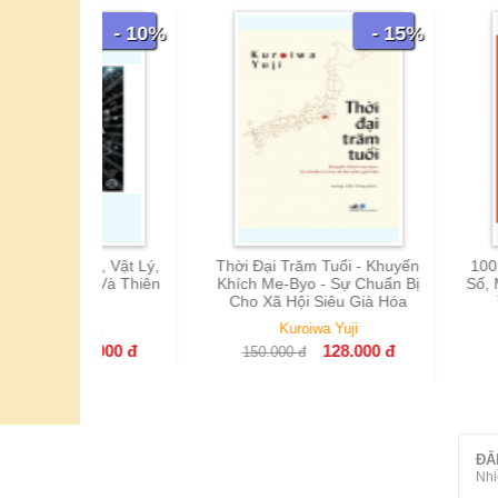
- 10%
- 15%
Học, Vật Lý,
Thời Đại Trăm Tuổi - Khuyến
100 Bí Ẩn Đán
ọc Và Thiên
Khích Me-Byo - Sự Chuẩn Bị
Số, Máy Tính 
ọc
Cho Xã Hội Siêu Già Hóa
Things To
Numbers,
c giả
Kuroiwa Yuji
Nhiều 
88.000
đ
128.000
đ
150.000
đ
100.000
đ
ĐĂ
Nhi