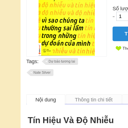
Số lượ
−
T
Th
Tags:
Dự báo tương lai
Nate Silver
Nội dung
Thông tin chi tiết
Tín Hiệu Và Độ Nhiễu