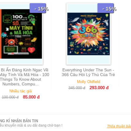
- 15%
- 15%
g Kinh Ngạc Về
Everything Under The Sun -
Khát 
Và Mã Hóa - 100
366 Câu Hỏi Lý Thú Của Trẻ
Mich
 Know About
Molly Oldfield
199.000
 Compu...
293.000
đ
345.000
đ
tác giả
85.000
đ
NG KÍ NHẬN BẢN TIN
ều khuyến mãi & ưu đãi đang chờ bạn !
Thỏa thuận bảo