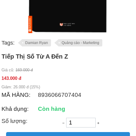
Tags:
Damian Ryan
Quảng cáo - Marketing
Tiếp Thị Số Từ A Đến Z
Giá cũ:
169.000
đ
143.000
đ
Giảm:
26.000
đ (
15
%)
MÃ HÀNG:
8936066707404
Khả dụng:
Còn hàng
Số lượng:
−
+