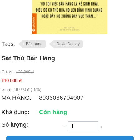
Tags:
Bán hàng
David Dorsey
Sát Thủ Bán Hàng
Giá cũ:
129.000
đ
110.000
đ
Giảm:
19.000
đ (
15
%)
MÃ HÀNG:
8936066704007
Khả dụng:
Còn hàng
Số lượng:
−
+