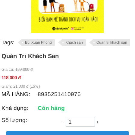
Tags:
Bùi Xuân Phong
Khách sạn
Quản trị khách sạn
Quản Trị Khách Sạn
Giá cũ:
139.000
đ
118.000
đ
Giảm:
21.000
đ (
15
%)
MÃ HÀNG:
8935251410976
Khả dụng:
Còn hàng
Số lượng:
−
+