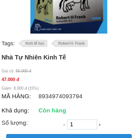
Tags:
Kinh tế học
Robert H. Frank
Nhà Tự Nhiên Kinh Tế
Giá cũ:
55.000
đ
47.000
đ
Giảm:
8.000
đ (
15
%)
MÃ HÀNG:
8934974093794
Khả dụng:
Còn hàng
Số lượng:
−
+