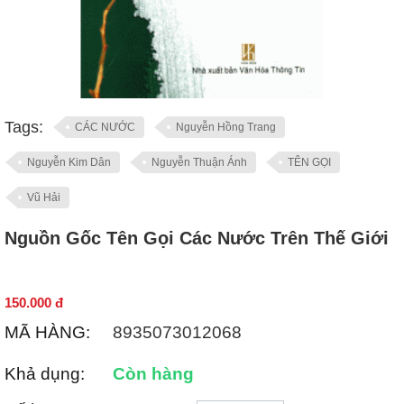
Tags:
CÁC NƯỚC
Nguyễn Hồng Trang
Nguyễn Kim Dân
Nguyễn Thuận Ánh
TÊN GỌI
Vũ Hải
Nguồn Gốc Tên Gọi Các Nước Trên Thế Giới
150.000
đ
MÃ HÀNG:
8935073012068
Khả dụng:
Còn hàng